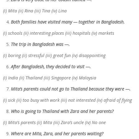
(i) Mita (ii) Rina (iii) Tina (iv) Lina
Both families have visited many — together in Bangladesh.
(i) schools (ii) interesting places (iii) hospitals (iv) markets
The trip in Bangladesh was —.
(i) boring (ii) stressful (iii) great fun (iv) disappointing
After Bangladesh, they decided to visit —.
(i) India (ii) Thailand (iii) Singapore (iv) Malaysia
Mita’s parents could not go to Thailand because they were —.
(i) sick (ii) too busy with work (iii) not interested (iv) afraid of flying
Who is going to Thailand with Zara and her parents?
(i) Mita’s parents (ii) Mita (iii) Zara’s uncle (iv) No one
Where are Mita, Zara, and her parents waiting?