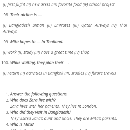
(i) first flight (ii) new dress (iii) favorite food (iv) school project
Their airline is —.
(i) Bangladesh Biman (ii) Emirates (iii) Qatar Airways (iv) Thai
Airways
Mita hopes to — in Thailand.
(i) work (ii) study (iii) have a great time (iv) shop
While waiting, they plan their —.
(i) return (ii) activities in Bangkok (iii) studies (iv) future travels
Answer the following questions.
Who does Zara live with?
Zara lives with her parents. They live in London.
Who did they visit in Bangladesh?
They visited Zara’s aunt and uncle. They are Mita’s parents.
Who is Mita?