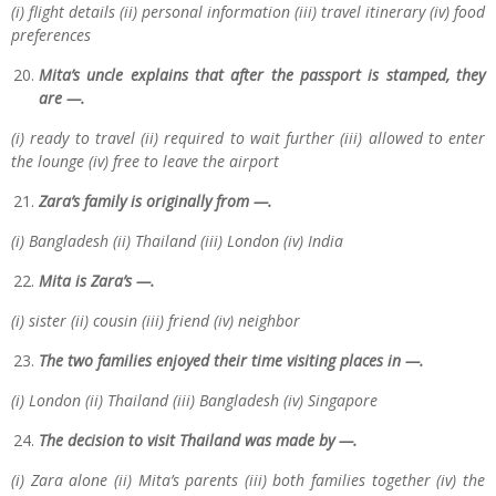
(i) flight details (ii) personal information (iii) travel itinerary (iv) food
preferences
Mita’s uncle explains that after the passport is stamped, they
are —.
(i) ready to travel (ii) required to wait further (iii) allowed to enter
the lounge (iv) free to leave the airport
Zara’s family is originally from —.
(i) Bangladesh (ii) Thailand (iii) London (iv) India
Mita is Zara’s —.
(i) sister (ii) cousin (iii) friend (iv) neighbor
The two families enjoyed their time visiting places in —.
(i) London (ii) Thailand (iii) Bangladesh (iv) Singapore
The decision to visit Thailand was made by —.
(i) Zara alone (ii) Mita’s parents (iii) both families together (iv) the