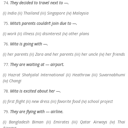
They decided to travel next to —.
(i) India (ii) Thailand (iii) Singapore (iv) Malaysia
Mita’s parents couldn’t join due to —.
(i) work (ii) illness (iii) disinterest (iv) other plans
Mita is going with —.
(i) her parents (ii) Zara and her parents (iii) her uncle (iv) her friends
They are waiting at — airport.
(i) Hazrat Shahjalal International (ii) Heathrow (iii) Suvarnabhumi
(iv) Changi
Mita is excited about her —.
(i) first flight (ii) new dress (iii) favorite food (iv) school project
They are flying with — airline.
(i) Bangladesh Biman (ii) Emirates (iii) Qatar Airways (iv) Thai
Airways