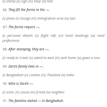
(i) stamp (ii) sign (iii) keep (iv) tear
They fill the forms in the —.
(i) plane (ii) lounge (iii) immigration area (iv) taxi
The forms require —.
(i) personal details (ii) flight info (iii) hotel bookings (iv) meal
preferences
After stamping, they are —.
(i) ready to travel (ii) asked to wait (iii) sent home (iv) given a tour
Zara’s family lives in —.
(i) Bangladesh (ii) London (iii) Thailand (iv) India
Mita is Zara’s —.
(i) sister (ii) cousin (iii) friend (iv) neighbor
The families visited — in Bangladesh.