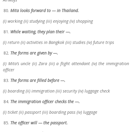
Mita looks forward to — in Thailand.
(i) working (ii) studying (iii) enjoying (iv) shopping
While waiting, they plan their —.
(i) return (ii) activities in Bangkok (iii) studies (iv) future trips
The forms are given by —.
(i) Mita’s uncle (ii) Zara (iii) a flight attendant (iv) the immigration
officer
The forms are filled before —.
(i) boarding (ii) immigration (iii) security (iv) luggage check
The immigration officer checks the —.
(i) ticket (ii) passport (iii) boarding pass (iv) luggage
The officer will — the passport.