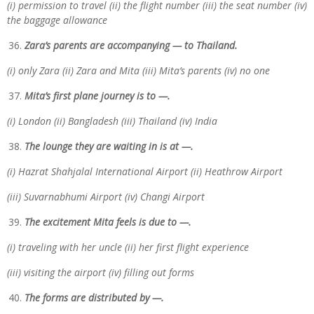
(i) permission to travel (ii) the flight number (iii) the seat number (iv)
the baggage allowance
Zara’s parents are accompanying — to Thailand.
(i) only Zara (ii) Zara and Mita (iii) Mita’s parents (iv) no one
Mita’s first plane journey is to —.
(i) London (ii) Bangladesh (iii) Thailand (iv) India
The lounge they are waiting in is at —.
(i) Hazrat Shahjalal International Airport (ii) Heathrow Airport
(iii) Suvarnabhumi Airport (iv) Changi Airport
The excitement Mita feels is due to —.
(i) traveling with her uncle (ii) her first flight experience
(iii) visiting the airport (iv) filling out forms
The forms are distributed by —.