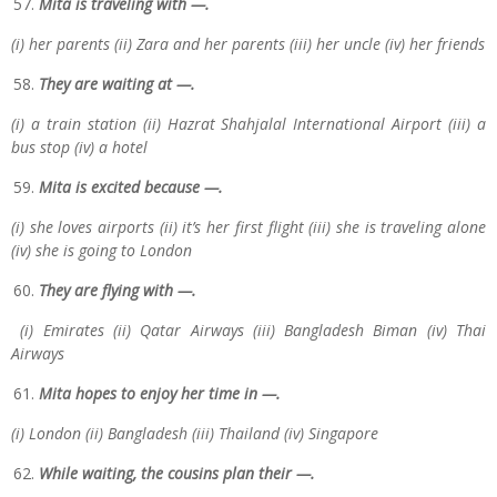
Mita is traveling with —.
(i) her parents (ii) Zara and her parents (iii) her uncle (iv) her friends
They are waiting at —.
(i) a train station (ii) Hazrat Shahjalal International Airport (iii) a
bus stop (iv) a hotel
Mita is excited because —.
(i) she loves airports (ii) it’s her first flight (iii) she is traveling alone
(iv) she is going to London
They are flying with —.
(i) Emirates (ii) Qatar Airways (iii) Bangladesh Biman (iv) Thai
Airways
Mita hopes to enjoy her time in —.
(i) London (ii) Bangladesh (iii) Thailand (iv) Singapore
While waiting, the cousins plan their —.