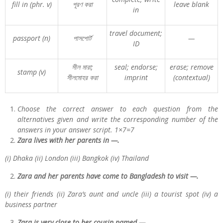
fill in (phr. v)
পূরণ
করা
leave blank
in
travel document;
passport (n)
পাসপোর্ট
—
ID
সীল
মারা
;
seal; endorse;
erase; remove
stamp (v)
সীলমোহর
করা
imprint
(contextual)
Choose the correct answer to each question from the
alternatives given and write the corresponding number of the
answers in your answer script. 1×7=7
Zara lives with her parents in —.
(i) Dhaka (ii) London (iii) Bangkok (iv) Thailand
Zara and her parents have come to Bangladesh to visit —.
(i) their friends (ii) Zara’s aunt and uncle (iii) a tourist spot (iv) a
business partner
Zara is very close to her cousin named —.