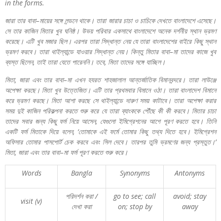
in the forms.
জারা
তার
বাবা
–
মায়ের
সঙ্গে
লন্ডনে
থাকে।
তারা
জারার
চাচা
ও
চাচিকে
দেখতে
বাংলাদেশে
এসেছে।
সে
তার
কাজিন
মিতার
খুব
ঘনিষ্ঠ।
উভয়
পরিবার
একসাথে
বাংলাদেশে
অনেক
দর্শনীয়
স্থান
ভ্রমণ
করেছে।
এটি
খুব
মজার
ছিল।
এরপর
তারা
সিদ্ধান্ত
নেয়
যে
তারা
বাংলাদেশের
বাইরে
কিছু
স্থান
ভ্রমণ
করবে।
তারা
থাইল্যান্ডে
যাওয়ার
সিদ্ধান্ত
নেয়।
কিন্তু
মিতার
বাবা
–
মা
তাদের
কাজে
খুব
ব্যস্ত
ছিলেন
,
তাই
তারা
যেতে
পারেননি।
তবে
,
মিতা
তাদের
সঙ্গে
যাচ্ছিল।
মিতা
,
জারা
এবং
তার
বাবা
–
মা
এখন
হযরত
শাহজালাল
আন্তর্জাতিক
বিমানবন্দরে।
তারা
লাউঞ্জে
অপেক্ষা
করছে।
মিতা
খুব
উত্তেজিত।
এটি
তার
প্রথমবার
বিমানে
ওঠা।
তারা
বাংলাদেশ
বিমানে
করে
ভ্রমণ
করছে।
মিতা
আশা
করছে
সে
থাইল্যান্ডে
দারুণ
সময়
কাটাবে।
তারা
অপেক্ষা
করার
সময়
দুই
কাজিন
পরিকল্পনা
করতে
শুরু
করে
যে
তারা
ব্যাংককে
পৌঁছে
কী
কী
করবে।
মিতার
চাচা
তাদের
সবার
জন্য
কিছু
ফর্ম
নিয়ে
আসেন
,
যেগুলো
ইমিগ্রেশনের
আগে
পূরণ
করতে
হবে।
তিনি
একটি
ফর্ম
মিতাকে
দিয়ে
বলেন
, ‘
তোমাকে
এই
ফর্মে
তোমার
কিছু
তথ্য
দিতে
হবে।
ইমিগ্রেশন
অফিসার
তোমার
পাসপোর্ট
চেক
করবে
এবং
সিল
দেবে।
তারপর
তুমি
ভ্রমণের
জন্য
প্রস্তুত।
’
মিতা
,
জারা
এবং
তার
বাবা
–
মা
ফর্ম
পূরণ
করতে
শুরু
করে।
Words
Bangla
Synonyms
Antonyms
পরিদর্শন
করা
/
go to see; call
avoid; stay
visit (v)
দেখা
করা
on; stop by
away