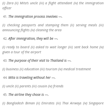
(i) Zara (ii) Mita’s uncle (iii) a flight attendant (iv) the immigration
officer
The immigration process involves —.
(i) checking passports and stamping them (ii) serving meals (iii)
announcing flights (iv) cleaning the area
After immigration, they will be —.
(i) ready to board (ii) asked to wait longer (iii) sent back home (iv)
given a tour of the airport
The purpose of their visit to Thailand is —.
(i) business (ii) education (iii) tourism (iv) medical treatment
Mita is traveling without her —.
(i) uncle (ii) parents (iii) cousin (iv) friends
The airline they chose is —.
(i) Bangladesh Biman (ii) Emirates (iii) Thai Airways (iv) Singapore