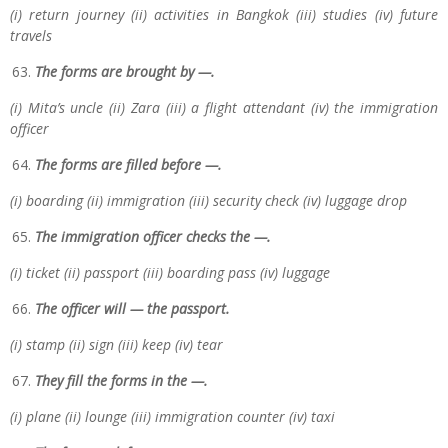
(i) return journey (ii) activities in Bangkok (iii) studies (iv) future
travels
The forms are brought by —.
(i) Mita’s uncle (ii) Zara (iii) a flight attendant (iv) the immigration
officer
The forms are filled before —.
(i) boarding (ii) immigration (iii) security check (iv) luggage drop
The immigration officer checks the —.
(i) ticket (ii) passport (iii) boarding pass (iv) luggage
The officer will — the passport.
(i) stamp (ii) sign (iii) keep (iv) tear
They fill the forms in the —.
(i) plane (ii) lounge (iii) immigration counter (iv) taxi