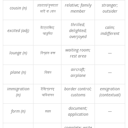
চাচাতো
/
ফুফাতো
relative; family
stranger;
cousin (n)
ভাই
বা
বোন
member
outsider
thrilled;
উত্তেজিত
;
calm;
excited (adj)
delighted;
আনন্দিত
indifferent
overjoyed
waiting room;
lounge (n)
বিশ্রাম
কক্ষ
—
rest area
aircraft;
plane (n)
বিমান
—
airplane
immigration
ইমিগ্রেশন
;
border control;
emigration
(n)
অভিবাসন
customs
(contextual)
document;
form (n)
ফরম
—
application
complete; write