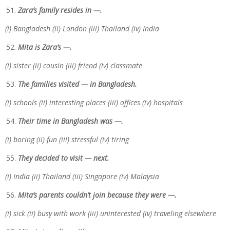
Zara’s family resides in —.
(i) Bangladesh (ii) London (iii) Thailand (iv) India
Mita is Zara’s —.
(i) sister (ii) cousin (iii) friend (iv) classmate
The families visited — in Bangladesh.
(i) schools (ii) interesting places (iii) offices (iv) hospitals
Their time in Bangladesh was —.
(i) boring (ii) fun (iii) stressful (iv) tiring
They decided to visit — next.
(i) India (ii) Thailand (iii) Singapore (iv) Malaysia
Mita’s parents couldn’t join because they were —.
(i) sick (ii) busy with work (iii) uninterested (iv) traveling elsewhere