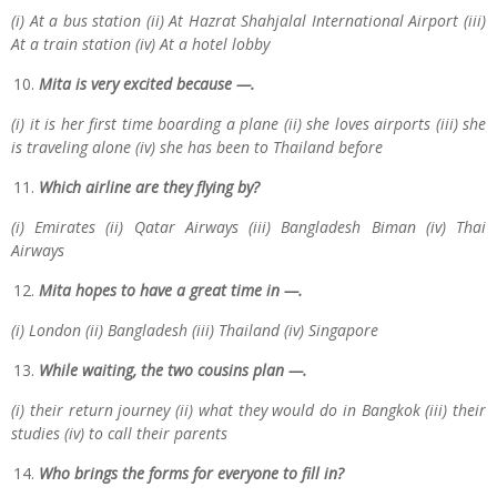
(i) At a bus station (ii) At Hazrat Shahjalal International Airport (iii)
At a train station (iv) At a hotel lobby
Mita is very excited because —.
(i) it is her first time boarding a plane (ii) she loves airports (iii) she
is traveling alone (iv) she has been to Thailand before
Which airline are they flying by?
(i) Emirates (ii) Qatar Airways (iii) Bangladesh Biman (iv) Thai
Airways
Mita hopes to have a great time in —.
(i) London (ii) Bangladesh (iii) Thailand (iv) Singapore
While waiting, the two cousins plan —.
(i) their return journey (ii) what they would do in Bangkok (iii) their
studies (iv) to call their parents
Who brings the forms for everyone to fill in?