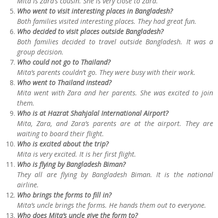
Mita is Zara’s cousin. She is very close to Zara.
Who went to visit interesting places in Bangladesh?
Both families visited interesting places. They had great fun.
Who decided to visit places outside Bangladesh?
Both families decided to travel outside Bangladesh. It was a
group decision.
Who could not go to Thailand?
Mita’s parents couldn’t go. They were busy with their work.
Who went to Thailand instead?
Mita went with Zara and her parents. She was excited to join
them.
Who is at Hazrat Shahjalal International Airport?
Mita, Zara, and Zara’s parents are at the airport. They are
waiting to board their flight.
Who is excited about the trip?
Mita is very excited. It is her first flight.
Who is flying by Bangladesh Biman?
They all are flying by Bangladesh Biman. It is the national
airline.
Who brings the forms to fill in?
Mita’s uncle brings the forms. He hands them out to everyone.
Who does Mita’s uncle give the form to?