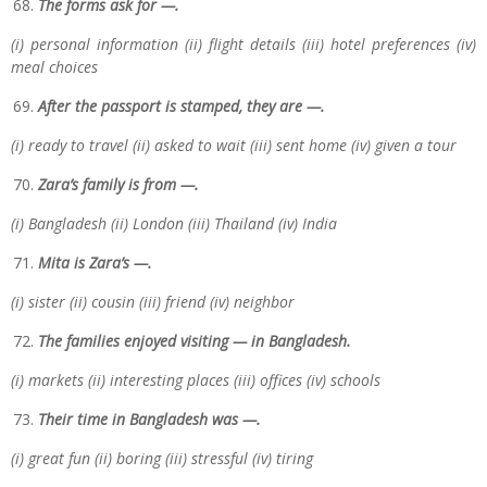
The forms ask for —.
(i) personal information (ii) flight details (iii) hotel preferences (iv)
meal choices
After the passport is stamped, they are —.
(i) ready to travel (ii) asked to wait (iii) sent home (iv) given a tour
Zara’s family is from —.
(i) Bangladesh (ii) London (iii) Thailand (iv) India
Mita is Zara’s —.
(i) sister (ii) cousin (iii) friend (iv) neighbor
The families enjoyed visiting — in Bangladesh.
(i) markets (ii) interesting places (iii) offices (iv) schools
Their time in Bangladesh was —.
(i) great fun (ii) boring (iii) stressful (iv) tiring