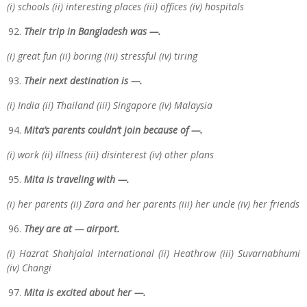
(i) schools (ii) interesting places (iii) offices (iv) hospitals
Their trip in Bangladesh was —.
(i) great fun (ii) boring (iii) stressful (iv) tiring
Their next destination is —.
(i) India (ii) Thailand (iii) Singapore (iv) Malaysia
Mita’s parents couldn’t join because of —.
(i) work (ii) illness (iii) disinterest (iv) other plans
Mita is traveling with —.
(i) her parents (ii) Zara and her parents (iii) her uncle (iv) her friends
They are at — airport.
(i) Hazrat Shahjalal International (ii) Heathrow (iii) Suvarnabhumi
(iv) Changi
Mita is excited about her —.