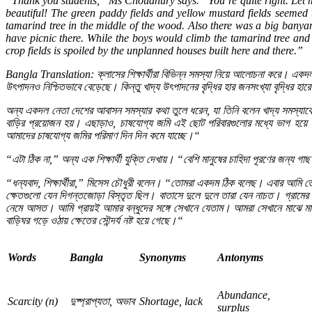
“Thank you students,” Ms Choudhury says. “You’re quite right. Let me 
beautiful! The green paddy fields and yellow mustard fields seemed 
tamarind tree in the middle of the wood. Also there was a big banyan
have picnic there. While the boys would climb the tamarind tree and
crop fields is spoiled by the unplanned houses built here and there.”
Bangla Translation:
ক্লাসের
শিক্ষার্থীরা
বিভিন্ন
সমস্যা
নিয়ে
আলোচনা
করে।
একদ
উৎপাদনও
নিশ্চিতভাবে
বেড়েছে।
কিন্তু
খাদ্য
উৎপাদনের
বৃদ্ধির
হার
জনসংখ্যা
বৃদ্ধির
হারে
অন্য
একদল
নেতা
দেশের
আবাসন
সমস্যার
কথা
তুলে
ধরেন
,
যা
তিনি
বলেন
খাদ্য
সমস্যাক
বাড়ির
প্রয়োজন
হয়।
এছাড়াও
,
চাষযোগ্য
জমি
এই
ছোট
পরিবারগুলোর
মধ্যে
ভাগ
হয়ে
আমাদের
চাষযোগ্য
জমির
পরিমাণ
দিন
দিন
কমে
যাচ্ছে।
“
“
এটা
ঠিক
না
,”
অন্য
এক
শিক্ষার্থী
যুক্তি
দেখায়।
“
বেশি
মানুষের
চাহিদা
পূরণের
জন্য
গাছ
“
ধন্যবাদ
,
শিক্ষার্থীরা
,”
মিসেস
চৌধুরী
বলেন।
“
তোমরা
একদম
ঠিক
বলেছ।
এবার
আমি
ত
ক্ষেতগুলো
যেন
দিগন্তজোড়া
বিস্তৃত
ছিল।
বাতাসে
দুলে
দুলে
তারা
যেন
নাচত।
গ্রামের
নেমে
আসত।
আমি
প্রায়ই
আমার
বন্ধুদের
সঙ্গে
সেখানে
যেতাম।
আমরা
সেখানে
মাঝে
ম
বাড়িঘর
গড়ে
ওঠায়
ক্ষেতের
সৌন্দর্য
নষ্ট
হয়ে
গেছে।
“
Words
Bangla
Synonyms
Antonyms
Abundance,
Scarcity (n)
দুষ্প্রাপ্যতা
,
অভাব
Shortage, lack
surplus