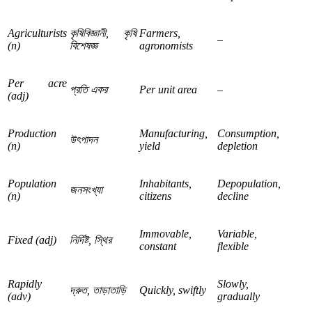
Agriculturists
কৃষিবিজ্ঞানী
,
কৃষি
Farmers,
–
(n)
বিশেষজ্ঞ
agronomists
Per acre
প্রতি
একর
Per unit area
–
(adj)
Production
Manufacturing,
Consumption,
উৎপাদন
(n)
yield
depletion
Population
Inhabitants,
Depopulation,
জনসংখ্যা
(n)
citizens
decline
Immovable,
Variable,
Fixed (adj)
নির্দিষ্ট
,
স্থির
constant
flexible
Rapidly
Slowly,
দ্রুত
,
তাড়াতাড়ি
Quickly, swiftly
(adv)
gradually