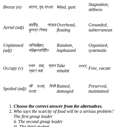
Stagnation,
Breeze (n)
বাতাস
,
মৃদু
হাওয়া
Wind, gust
stillness
বায়বীয়
,
গাছের
Overhead,
Grounded,
Aerial (adj)
ঝুলন্ত
শিকড়
floating
subterranean
Unplanned
অনিয়ন্ত্রিত
,
Random,
Organized,
(adj)
পরিকল্পনাবিহীন
haphazard
systematic
দখল
করা
,
স্থান
Take over,
Occupy (v)
Free, vacate
গ্রহণ
করা
inhabit
নষ্ট
হওয়া
,
বিনষ্ট
Ruined,
Preserved,
Spoiled (adj)
হওয়া
damaged
maintained
Choose the correct answer from the alternatives.
Who says the scarcity of food will be a serious problem?
The first group leader
ii. The second group leader
iii. The third student