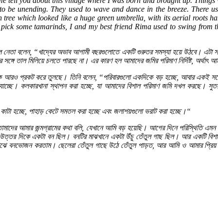
tell you about this village where I was born and brought up. Things wer
to be unending. They used to wave and dance in the breeze. There use
 tree which looked like a huge green umbrella, with its aerial roots h
 pick some tamarinds, I and my best friend Rima used to swing from t
ল
নেতা
বলেন
, “
খাদ্যের
অভাব
আগামী
বছরগুলোতে
একটি
গুরুতর
সমস্যা
হয়ে
উঠবে।
এটা
স
র
সঙ্গে
তাল
মিলিয়ে
চলতে
পারছে
না।
এর
কারণ
হল
আমাদের
জমির
পরিমাণ
নির্দিষ্ট
,
অর্থাৎ
আম
ে
আরও
প্রকট
করে
তুলছে।
তিনি
বলেন
,
“
পরিবারগুলো
একদিকে
বড়
হচ্ছে
,
আবার
একই
সঙ্
যাচ্ছে।
কলকারখানা
স্থাপন
করা
হচ্ছে
,
যা
আমাদের
বিশাল
পরিমাণ
জমি
দখল
করছে।
সুত
কাটা
হচ্ছে
,
পাহাড়
কেটে
সমতল
করা
হচ্ছে
এবং
জলাশয়গুলো
ভরাট
করা
হচ্ছে।
“
োমাদের
আমার
জন্মগ্রামের
কথা
বলি
,
যেখানে
আমি
বড়
হয়েছি।
আগের
দিনে
পরিস্থিতি
এমন
উত্তর
দিকে
একটা
বন
ছিল।
বনটির
মাঝখানে
একটা
উঁচু
তেঁতুল
গাছ
ছিল।
আর
একটি
বিশ
াঝে
বনভোজন
করতাম।
ছেলেরা
তেঁতুল
গাছে
উঠে
তেঁতুল
পাড়ত
,
আর
আমি
ও
আমার
প্রিয়