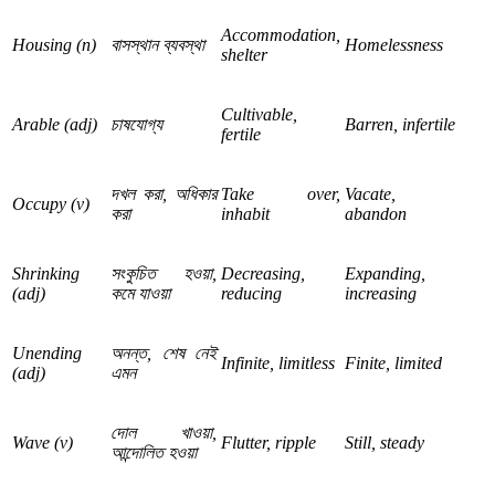
Accommodation,
Housing (n)
বাসস্থান
ব্যবস্থা
Homelessness
shelter
Cultivable,
Arable (adj)
চাষযোগ্য
Barren, infertile
fertile
দখল
করা
,
অধিকার
Take over,
Vacate,
Occupy (v)
করা
inhabit
abandon
Shrinking
সংকুচিত
হওয়া
,
Decreasing,
Expanding,
(adj)
কমে
যাওয়া
reducing
increasing
Unending
অনন্ত
,
শেষ
নেই
Infinite, limitless
Finite, limited
(adj)
এমন
দোল
খাওয়া
,
Wave (v)
Flutter, ripple
Still, steady
আন্দোলিত
হওয়া