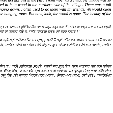
e not like this in the past. I remember as a child, the village was so
d to be a wood in the northern side of the village. There was a tall
anging down. I often used to go there with my friends. We would often
he hanging roots. But now, look, the wood is gone. The beauty of the
ত্য
যে
আমাদের
কৃষিবিজ্ঞানীরা
ধানের
নতুন
নতুন
জাত
উদ্ভাবন
করেছেন
এবং
এর
একরপ্রতি
রা
তা
বাড়াতে
পারি
না
,
অথচ
আমাদের
জনসংখ্যা
দ্রুত
বাড়ছে।
“
গে
ছোট
ছোট
পরিবারে
বিভক্ত
হচ্ছে।
প্রতিটি
ছোট
পরিবারকে
বসবাসের
জন্য
একটি
আলাদা
রাং
,
যেখানে
আমাদের
আরও
বেশি
মানুষের
মুখে
আহার
জোগাতে
বেশি
জমি
দরকার
,
সেখানে
ছিল
না।
আমি
ছোটবেলায়
দেখেছি
,
গ্রামটি
কত
সুন্দর
ছিল
!
সবুজ
ধানক্ষেত
আর
হলুদ
সরিষার
াল
বটগাছ
ছিল
,
যা
অনেকটা
সবুজ
ছাতার
মতো
দেখাতো
,
এর
ঝুলন্ত
শিকড়গুলো
মাটির
দিকে
বন্ধু
রিমা
সেই
ঝুলন্ত
শিকড়ে
দোল
খেতাম।
কিন্তু
এখন
দেখো
,
বনটি
নেই।
অপরিকল্পিত