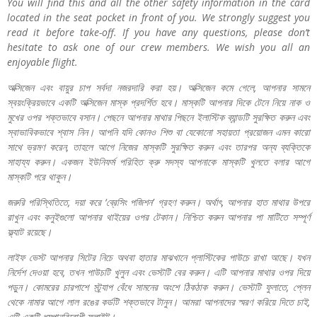
You will find this and all the other safety information in the card
located in the seat pocket in front of you. We strongly suggest you
read it before take-off. If you have any questions, please don’t
hesitate to ask one of our crew members. We wish you all an
enjoyable flight.
অক্সিজেন
এবং
বায়ুর
চাপ
সর্বদা
নজরদারি
করা
হয়।
অক্সিজেন
কমে
গেলে
,
আপনার
সামনে
স্বয়ংক্রিয়ভাবে
একটি
অক্সিজেন
মাস্ক
প্রদর্শিত
হবে।
মাস্কটি
আপনার
দিকে
টেনে
নিয়ে
নাক
ও
মুখের
ওপর
শক্তভাবে
বসান।
পেছনে
আপনার
মাথার
পিছনে
ইলাস্টিক
ব্যান্ডটি
সুরক্ষিত
করুন
এবং
স্বাভাবিকভাবে
শ্বাস
নিন।
আপনি
যদি
কোনও
শিশু
বা
যেকোনো
সহায়তা
প্রয়োজন
এমন
কারো
সাথে
ভ্রমণ
করেন
,
তাহলে
আগে
নিজের
মাস্কটি
সুরক্ষিত
করুন
এবং
তারপর
অন্য
ব্যক্তিকে
সাহায্য
করুন।
একজন
ইউনিফর্ম
পরিহিত
ক্রু
সদস্য
আপনাকে
মাস্কটি
খুলতে
বলার
আগে
মাস্কটি
পরে
থাকুন।
জরুরি
পরিস্থিতিতে
,
দয়া
করে
‘
ব্রেসিং
পজিশন
’
গ্রহণ
করুন।
অর্থাৎ
,
আপনার
হাত
মাথার
উপরে
রাখুন
এবং
কনুইগুলো
আপনার
থাইয়ের
ওপর
টেকান।
নিশ্চিত
করুন
আপনার
পা
মাটিতে
সম্পূর্ণ
ফ্ল্যাট
রয়েছে।
লাইফ
ভেস্ট
আপনার
সিটের
নিচে
অথবা
হাতার
মাঝখানে
প্লাস্টিকের
পাউচে
রাখা
আছে।
যখন
নির্দেশ
দেওয়া
হবে
,
তখন
পাউচটি
খুলুন
এবং
ভেস্টটি
বের
করুন।
এটি
আপনার
মাথার
ওপর
দিয়ে
পড়ুন।
কোমরের
চারপাশে
স্ট্র্যাপ
বেঁধে
সামনের
অংশে
ঠিকঠাক
করুন।
ভেস্টটি
ফুলাতে
,
প্লেন
থেকে
নামার
আগে
লাল
রঙের
কর্ডটি
শক্তভাবে
টানুন।
আমরা
আপনাদের
স্মরণ
করিয়ে
দিতে
চাই
,
এটি
একটি
ধূমপানবিরোধী
ফ্লাইট।