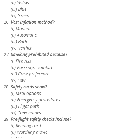
(ii) Yellow
(iii) Blue
(iv) Green
Vest inflation method?
(i) Manual
(ii) Automatic
(iii) Both
(iv) Neither
Smoking prohibited because?
(i) Fire risk
(ii) Passenger comfort
(iii) Crew preference
(iv) Law
Safety cards show?
(i) Meal options
(ii) Emergency procedures
(iii) Flight path
(iv) Crew names
Pre-flight safety checks include?
(i) Reading card
(ii) Watching movie