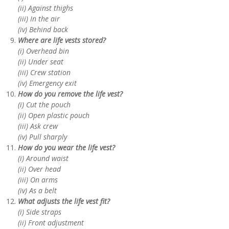
(ii) Against thighs
(iii) In the air
(iv) Behind back
Where are life vests stored?
(i) Overhead bin
(ii) Under seat
(iii) Crew station
(iv) Emergency exit
How do you remove the life vest?
(i) Cut the pouch
(ii) Open plastic pouch
(iii) Ask crew
(iv) Pull sharply
How do you wear the life vest?
(i) Around waist
(ii) Over head
(iii) On arms
(iv) As a belt
What adjusts the life vest fit?
(i) Side straps
(ii) Front adjustment