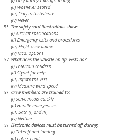
(i) Only during takeoff/landing
(ii) Whenever seated
(iii) Only in turbulence
(iv) Never
The safety card illustrations show:
(i) Aircraft specifications
(ii) Emergency exits and procedures
(iii) Flight crew names
(iv) Meal options
What does the whistle on life vests do?
(i) Entertain children
(ii) Signal for help
(iii) Inflate the vest
(iv) Measure wind speed
Crew members are trained to:
(i) Serve meals quickly
(ii) Handle emergencies
(iii) Both (i) and (ii)
(iv) Neither
Electronic devices must be turned off during:
(i) Takeoff and landing
(ii) Entire flight