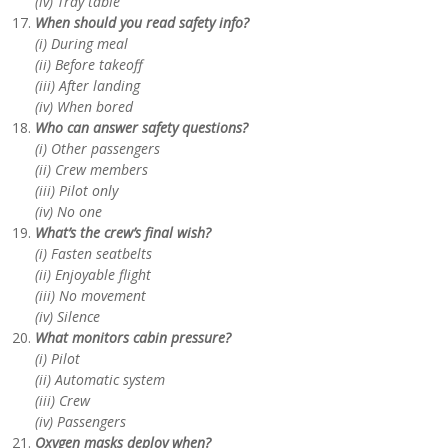
(iv) Tray table
When should you read safety info?
(i) During meal
(ii) Before takeoff
(iii) After landing
(iv) When bored
Who can answer safety questions?
(i) Other passengers
(ii) Crew members
(iii) Pilot only
(iv) No one
What’s the crew’s final wish?
(i) Fasten seatbelts
(ii) Enjoyable flight
(iii) No movement
(iv) Silence
What monitors cabin pressure?
(i) Pilot
(ii) Automatic system
(iii) Crew
(iv) Passengers
Oxygen masks deploy when?