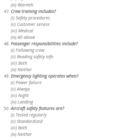
(iv) Warmth
Crew training includes?
(i) Safety procedures
(ii) Customer service
(iii) Medical
(iv) All above
Passenger responsibilities include?
(i) Following crew
(ii) Reading safety info
(iii) Both
(iv) Neither
Emergency lighting operates when?
(i) Power failure
(ii) Always
(iii) Night
(iv) Landing
Aircraft safety features are?
(i) Tested regularly
(ii) Standardized
(iii) Both
(iv) Neither