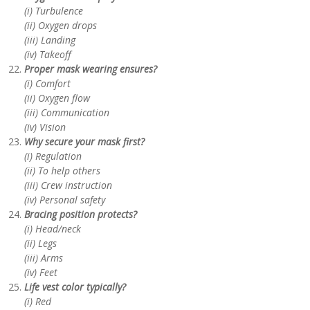
(i) Turbulence
(ii) Oxygen drops
(iii) Landing
(iv) Takeoff
Proper mask wearing ensures?
(i) Comfort
(ii) Oxygen flow
(iii) Communication
(iv) Vision
Why secure your mask first?
(i) Regulation
(ii) To help others
(iii) Crew instruction
(iv) Personal safety
Bracing position protects?
(i) Head/neck
(ii) Legs
(iii) Arms
(iv) Feet
Life vest color typically?
(i) Red