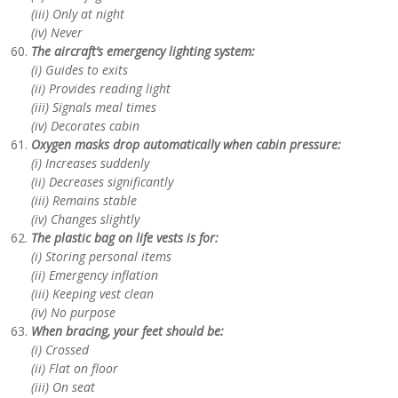
(iii) Only at night
(iv) Never
The aircraft’s emergency lighting system:
(i) Guides to exits
(ii) Provides reading light
(iii) Signals meal times
(iv) Decorates cabin
Oxygen masks drop automatically when cabin pressure:
(i) Increases suddenly
(ii) Decreases significantly
(iii) Remains stable
(iv) Changes slightly
The plastic bag on life vests is for:
(i) Storing personal items
(ii) Emergency inflation
(iii) Keeping vest clean
(iv) No purpose
When bracing, your feet should be:
(i) Crossed
(ii) Flat on floor
(iii) On seat