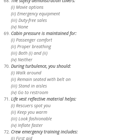
The safety demonstration covers:
(i) Movie options
(ii) Emergency equipment
(iii) Duty-free sales
(iv) None
Cabin pressure is maintained for:
(i) Passenger comfort
(ii) Proper breathing
(iii) Both (i) and (ii)
(iv) Neither
During turbulence, you should:
(i) Walk around
(ii) Remain seated with belt on
(iii) Stand in aisles
(iv) Go to restroom
Life vest reflective material helps:
(i) Rescuers spot you
(ii) Keep you warm
(iii) Look fashionable
(iv) Inflate faster
Crew emergency training includes:
(i) First aid