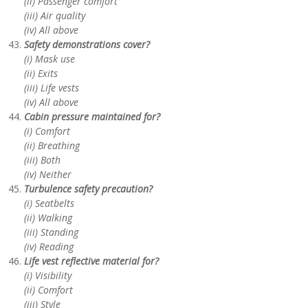
(ii) Passenger comfort
(iii) Air quality
(iv) All above
Safety demonstrations cover?
(i) Mask use
(ii) Exits
(iii) Life vests
(iv) All above
Cabin pressure maintained for?
(i) Comfort
(ii) Breathing
(iii) Both
(iv) Neither
Turbulence safety precaution?
(i) Seatbelts
(ii) Walking
(iii) Standing
(iv) Reading
Life vest reflective material for?
(i) Visibility
(ii) Comfort
(iii) Style