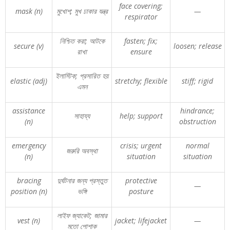
face covering;
mask (n)
মুখোশ
;
মুখ
ঢাকার
যন্ত্র
—
respirator
নিশ্চিত
করা
;
আটকে
fasten; fix;
secure (v)
loosen; release
রাখা
ensure
ইলাস্টিক
;
প্রসারিত
হয়
elastic (adj)
stretchy; flexible
stiff; rigid
এমন
assistance
hindrance;
সাহায্য
help; support
(n)
obstruction
emergency
crisis; urgent
normal
জরুরি
অবস্থা
(n)
situation
situation
bracing
দুর্ঘটনার
জন্য
প্রস্তুত
protective
—
position (n)
ভঙ্গি
posture
লাইফ
জ্যাকেট
;
জামার
vest (n)
jacket; lifejacket
—
মতো
পোশাক