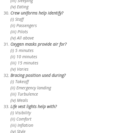
(iii) Sleeping
(iv) Eating
Crew uniforms help identify?
(i) Staff
(ii) Passengers
(iii) Pilots
(iv) All above
Oxygen masks provide air for?
(i) 5 minutes
(ii) 10 minutes
(iii) 15 minutes
(iv) Varies
Bracing position used during?
(i) Takeoff
(ii) Emergency landing
(iii) Turbulence
(iv) Meals
Life vest lights help with?
(i) Visibility
(ii) Comfort
(iii) Inflation
(iv) Style