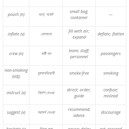
small bag;
pouch (n)
থলে
;
পকেট
—
container
fill with air;
inflate (v)
ফোলানো
deflate; flatten
expand
team; staff;
crew (n)
কর্মী
দল
passengers
personnel
non-smoking
ধূমপানবিরোধী
smoke-free
smoking
(adj)
direct; order;
confuse;
instruct (v)
নির্দেশ
দেওয়া
guide
mislead
recommend;
suggest (v)
পরামর্শ
দেওয়া
discourage
advise
hesitate (v)
দ্বিধা
করা
pause; delay
act; proceed