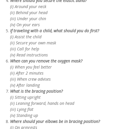
Where should you secure the elastic band?
(i) Around your neck
(ii) Behind your head
(iii) Under your chin
(iv) On your ears
If traveling with a child, what should you do first?
(i) Assist the child
(ii) Secure your own mask
(iii) Call for help
(iv) Read instructions
When can you remove the oxygen mask?
(i) When you feel better
(ii) After 2 minutes
(iii) When crew advises
(iv) After landing
What is the bracing position?
(i) Sitting upright
(ii) Leaning forward, hands on head
(iii) Lying flat
(iv) Standing up
Where should your elbows be in bracing position?
(i) On armrests