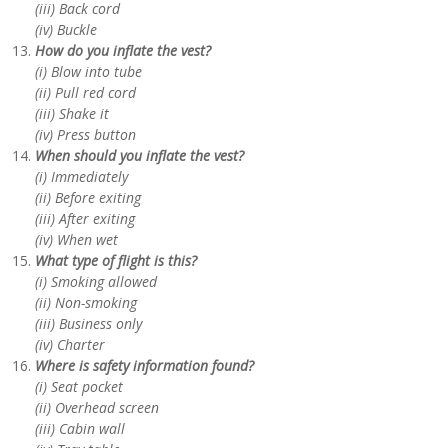
(iii) Back cord
(iv) Buckle
How do you inflate the vest?
(i) Blow into tube
(ii) Pull red cord
(iii) Shake it
(iv) Press button
When should you inflate the vest?
(i) Immediately
(ii) Before exiting
(iii) After exiting
(iv) When wet
What type of flight is this?
(i) Smoking allowed
(ii) Non-smoking
(iii) Business only
(iv) Charter
Where is safety information found?
(i) Seat pocket
(ii) Overhead screen
(iii) Cabin wall