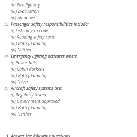
(ii) Fire fighting
(iii) Evacuation
(iv) All above
Passenger safety responsibilities include:
(i) Listening to crew
(ii) Reading safety card
(iii) Both (i) and (ii)
(iv) Neither
Emergency lighting activates when:
(i) Power fails
(ii) Cabin darkens
(iii) Both (i) and (ii)
(iv) Never
Aircraft safety systems are:
(i) Regularly tested
(ii) Government approved
(iii) Both (i) and (ii)
(iv) Neither
Answer the following questions.