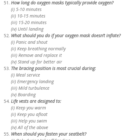
How long do oxygen masks typically provide oxygen?
(i) 5-10 minutes
(ii) 10-15 minutes
(iii) 15-20 minutes
(iv) Until landing
What should you do if your oxygen mask doesn’t inflate?
(i) Panic and shout
(ii) Keep breathing normally
(iii) Remove and replace it
(iv) Stand up for better air
The bracing position is most crucial during:
(i) Meal service
(ii) Emergency landing
(iii) Mild turbulence
(iv) Boarding
Life vests are designed to:
(i) Keep you warm
(ii) Keep you afloat
(iii) Help you swim
(iv) All of the above
When should you fasten your seatbelt?