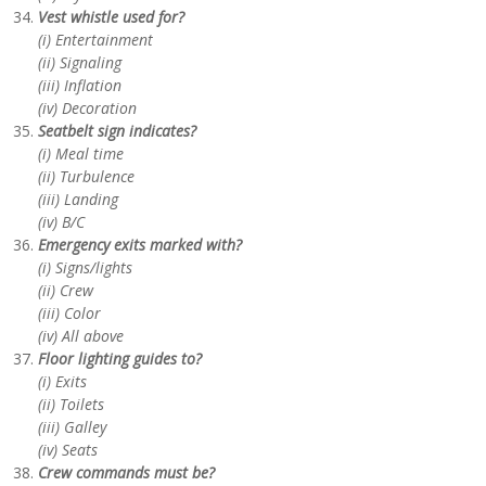
Vest whistle used for?
(i) Entertainment
(ii) Signaling
(iii) Inflation
(iv) Decoration
Seatbelt sign indicates?
(i) Meal time
(ii) Turbulence
(iii) Landing
(iv) B/C
Emergency exits marked with?
(i) Signs/lights
(ii) Crew
(iii) Color
(iv) All above
Floor lighting guides to?
(i) Exits
(ii) Toilets
(iii) Galley
(iv) Seats
Crew commands must be?