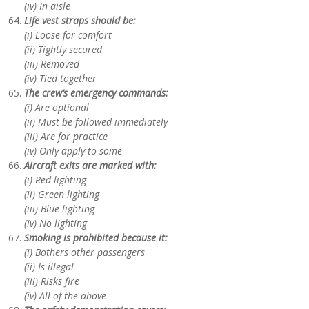
(iv) In aisle
Life vest straps should be:
(i) Loose for comfort
(ii) Tightly secured
(iii) Removed
(iv) Tied together
The crew’s emergency commands:
(i) Are optional
(ii) Must be followed immediately
(iii) Are for practice
(iv) Only apply to some
Aircraft exits are marked with:
(i) Red lighting
(ii) Green lighting
(iii) Blue lighting
(iv) No lighting
Smoking is prohibited because it:
(i) Bothers other passengers
(ii) Is illegal
(iii) Risks fire
(iv) All of the above