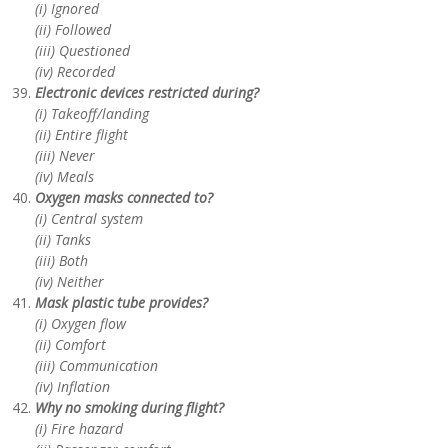
(i) Ignored
(ii) Followed
(iii) Questioned
(iv) Recorded
Electronic devices restricted during?
(i) Takeoff/landing
(ii) Entire flight
(iii) Never
(iv) Meals
Oxygen masks connected to?
(i) Central system
(ii) Tanks
(iii) Both
(iv) Neither
Mask plastic tube provides?
(i) Oxygen flow
(ii) Comfort
(iii) Communication
(iv) Inflation
Why no smoking during flight?
(i) Fire hazard