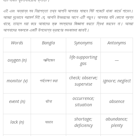
এই
এবং
অন্যান্য
সব
নিরাপত্তা
তথ্য
আপনি
আপনার
সামনে
সিট
পকেটে
থাকা
কার্ডে
পাবেন।
আমরা
দৃঢ়ভাবে
পরামর্শ
দিই
যে
,
আপনি
উড্ডয়নের
আগে
এটি
পড়ুন।
আপনার
যদি
কোনো
প্রশ্ন
থাকে
,
তাহলে
দয়া
করে
আমাদের
ক্রু
সদস্যদের
জিজ্ঞাসা
করতে
দ্বিধা
করবেন
না।
আমরা
আপনাদের
সকলকে
একটি
উপভোগ্য
ভ্রমণের
শুভকামনা
জানাই।
Words
Bangla
Synonyms
Antonyms
life-supporting
oxygen (n)
অক্সিজেন
—
gas
check; observe;
monitor (v)
পর্যবেক্ষণ
করা
ignore; neglect
supervise
occurrence;
event (n)
ঘটনা
absence
situation
shortage;
abundance;
lack (n)
অভাব
deficiency
plenty