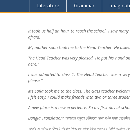
Literature
Grammar
Imaginat
It took us half an hour to reach the school. I saw many
afraid.
My mother soon took me to the Head Teacher. He asked 
The Head Teacher was very pleased. He put his hand on my
here.”
I was admitted to class 1. The Head Teacher was a very n
please.”
Ms Laila took me to the class. The class teacher welcome
I felt easy. I could make friends with two or three studen
A new place is a new experience. So my first day at schoo
Bangla Translation:
আমাদের
স্কুলে
পৌঁছাতে
আধা
ঘণ্টা
সময়
লেগেছি
আমার
মা
আমাকে
শীঘ্রই
প্রধান
শিক্ষকের
কাছে
নিয়ে
গেলেন।
তিনি
আমাকে
কি