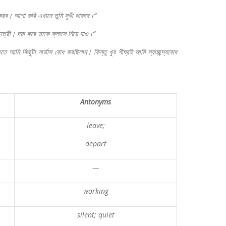
করব।
আশা
করি
এখানে
তুমি
সুখী
থাকবে।
“
াত্রী।
দয়া
করে
তাকে
ক্লাসে
নিয়ে
যাও।
“
খতে
আমি
কিছুটা
নার্ভাস
বোধ
করছিলাম।
কিন্তু
খুব
শীঘ্রই
আমি
স্বাচ্ছন্দ্যবোধ
Antonyms
leave;
depart
—
working
silent; quiet