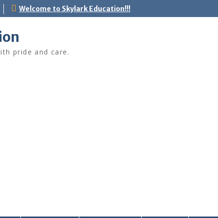
Welcome to Skylark Education!!!
ion
ith pride and care.