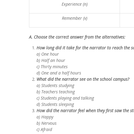
Experience (n)
Remember (v)
A. Choose the correct answer from the alternatives:
How long did it take for the narrator to reach the s
a) One hour
b) Half an hour
c) Thirty minutes
d) One and a half hours
What did the narrator see on the school campus?
a) Students studying
b) Teachers teaching
c) Students playing and talking
d) Students sleeping
How did the narrator feel when they first saw the s
a) Happy
b) Nervous
c) Afraid