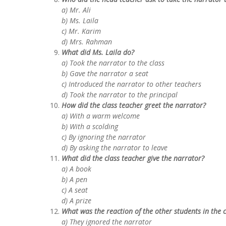
a) Mr. Ali
b) Ms. Laila
c) Mr. Karim
d) Mrs. Rahman
What did Ms. Laila do?
a) Took the narrator to the class
b) Gave the narrator a seat
c) Introduced the narrator to other teachers
d) Took the narrator to the principal
How did the class teacher greet the narrator?
a) With a warm welcome
b) With a scolding
c) By ignoring the narrator
d) By asking the narrator to leave
What did the class teacher give the narrator?
a) A book
b) A pen
c) A seat
d) A prize
What was the reaction of the other students in the c
a) They ignored the narrator