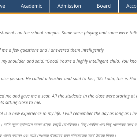
ive
Academic
Admission
Board
Acco
 students on the school campus. Some were playing and some were talkin
me a few questions and I answered them intelligently.
 shoulder and said, “Good! You’re a highly intelligent child. You know 
ice person. He called a teacher and said to her, “Ms Laila, this is Flora
d me and gave me a seat. All the students in the class were staring at me
ts sitting close to me.
l is a new experience in my life. I will remember the day as long as I liv
ল।
আমি
স্কুল
ক্যাম্পাসে
অনেক
ছাত্র
–
ছাত্রী
দেখেছিলাম।
কিছু
খেলছিল
এবং
কিছু
পরস্পরের
সাথে
ক
ছু
প্রশ্ন
করলেন
এবং
আমি
সেগুলোর
উত্তরের
জন্য
বুদ্ধিমত্তার
সাথে
উত্তর
দিলাম।