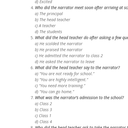
d) Excited
Who did the narrator meet soon after arriving at s
a) The principal
b) The head teacher
c) A teacher
d) The students
What did the head teacher do after asking a few qu
a) He scolded the narrator
b) He praised the narrator
c) He admitted the narrator to class 2
d) He asked the narrator to leave
What did the head teacher say to the narrator?
a) “You are not ready for school.”
b) “You are highly intelligent.”
c) “You need more training.”
d) “You can go home.”
What was the narrator’s admission to the school?
a) Class 2
b) Class 3
c) Class 1
d) Class 4
Who did the head teacher ask to take the narrator t