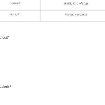
অভিজ্ঞতা
event; knowledge
মনে
রাখা
recall; recollect
chool?
tudents?