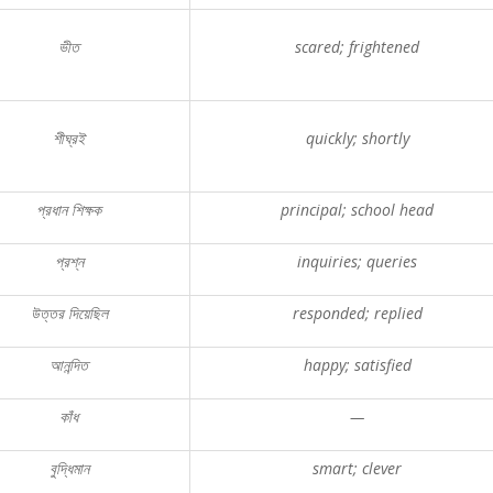
ভীত
scared; frightened
শীঘ্রই
quickly; shortly
প্রধান
শিক্ষক
principal; school head
প্রশ্ন
inquiries; queries
উত্তর
দিয়েছিল
responded; replied
আনন্দিত
happy; satisfied
কাঁধ
—
বুদ্ধিমান
smart; clever