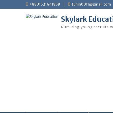
+8801521441859
tuhin0011@gmail.com
Skylark Educat
Nurturing young recruits w