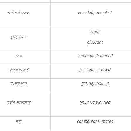
ভর্তি
করা
হয়েছে
enrolled; accepted
kind;
সুন্দর
;
ভালো
pleasant
ডাকা
summoned; named
স্বাগত
জানানো
greeted; received
তাকিয়ে
থাকা
gazing; looking
নার্ভাস
;
উত্তেজিত
anxious; worried
বন্ধু
companions; mates