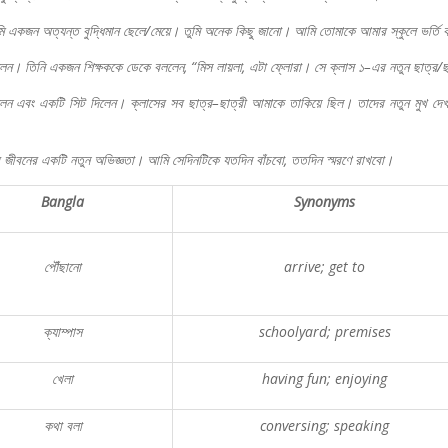
ি
একজন
অত্যন্ত
বুদ্ধিমান
ছেলে
/
মেয়ে।
তুমি
অনেক
কিছু
জানো।
আমি
তোমাকে
আমার
স্কুলে
ভর্তি
লেন।
তিনি
একজন
শিক্ষককে
ডেকে
বললেন
, “
মিস
লায়লা
,
এটা
ফ্লোরা।
সে
ক্লাস
১
–
এর
নতুন
ছাত্র
/
ছ
লেন
এবং
একটি
সিট
দিলেন।
ক্লাসের
সব
ছাত্র
–
ছাত্রী
আমাকে
তাকিয়ে
ছিল।
তাদের
নতুন
মুখ
দে
জীবনের
একটি
নতুন
অভিজ্ঞতা।
আমি
সেদিনটিকে
যতদিন
বাঁচবো
,
ততদিন
স্মরণে
রাখবো।
Bangla
Synonyms
পৌঁছানো
arrive; get to
ক্যাম্পাস
schoolyard; premises
খেলা
having fun; enjoying
কথা
বলা
conversing; speaking