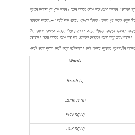
প্রধান
শিক্ষক
খুব
খুশি
হলেন।
তিনি
আমার
কাঁধে
হাত
রেখে
বললেন
, “
ভালো
!
তুম
আমাকে
ক্লাস
১
–
এ
ভর্তি
করা
হলো।
প্রধান
শিক্ষক
একজন
খুব
ভালো
মানুষ
ছি
মিস
লায়লা
আমাকে
ক্লাসে
নিয়ে
গেলেন।
ক্লাস
শিক্ষক
আমাকে
স্বাগত
জানা
করলাম।
আমি
আমার
পাশে
বসা
দুই
–
তিনজন
ছাত্রের
সাথে
বন্ধু
হয়ে
গেলাম।
একটি
নতুন
স্থান
একটি
নতুন
অভিজ্ঞতা।
তাই
আমার
স্কুলের
প্রথম
দিন
আমার
Words
Reach (v)
Campus (n)
Playing (v)
Talking (v)