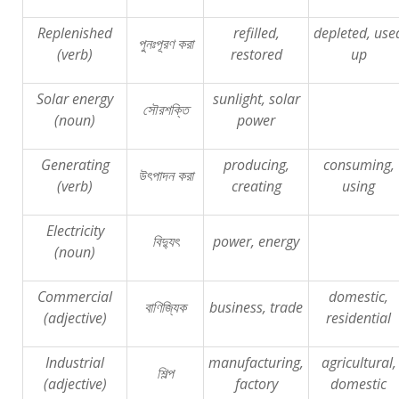
Replenished
refilled,
depleted, use
পুনঃপূরণ
করা
(verb)
restored
up
Solar energy
sunlight, solar
সৌরশক্তি
(noun)
power
Generating
producing,
consuming,
উৎপাদন
করা
(verb)
creating
using
Electricity
বিদ্যুৎ
power, energy
(noun)
Commercial
domestic,
বাণিজ্যিক
business, trade
(adjective)
residential
Industrial
manufacturing,
agricultural,
শিল্প
(adjective)
factory
domestic