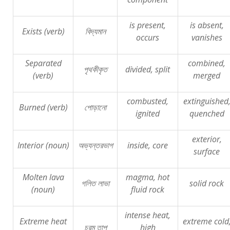
is present,
is absent,
Exists (verb)
বিদ্যমান
occurs
vanishes
Separated
combined,
পৃথকীকৃত
divided, split
(verb)
merged
combusted,
extinguished
Burned (verb)
পোড়ানো
ignited
quenched
exterior,
Interior (noun)
অভ্যন্তরভাগ
inside, core
surface
Molten lava
magma, hot
গলিত
লাভা
solid rock
(noun)
fluid rock
intense heat,
Extreme heat
extreme cold
চরম
তাপ
high