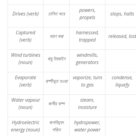
powers,
Drives (verb)
চালিত
করে
stops, halts
propels
Captured
harnessed,
ধারণ
করা
released, los
(verb)
trapped
Wind turbines
windmills,
বায়ু
টারবাইন
(noun)
generators
Evaporate
vaporize, turn
condense,
বাষ্পীভূত
হওয়া
(verb)
to gas
liquefy
Water vapour
steam,
জলীয়
বাষ্প
(noun)
moisture
Hydroelectric
জলবিদ্যুৎ
hydropower,
energy (noun)
শক্তি
water power