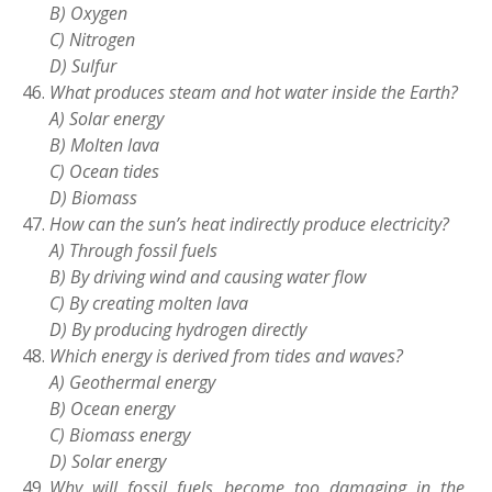
B) Oxygen
C) Nitrogen
D) Sulfur
What produces steam and hot water inside the Earth?
A) Solar energy
B) Molten lava
C) Ocean tides
D) Biomass
How can the sun’s heat indirectly produce electricity?
A) Through fossil fuels
B) By driving wind and causing water flow
C) By creating molten lava
D) By producing hydrogen directly
Which energy is derived from tides and waves?
A) Geothermal energy
B) Ocean energy
C) Biomass energy
D) Solar energy
Why will fossil fuels become too damaging in the