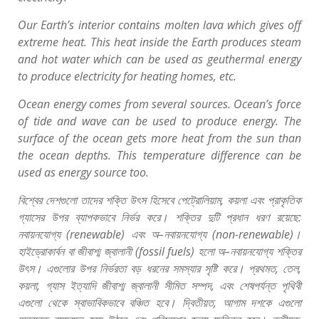
Our Earth’s interior contains molten lava which gives off
extreme heat. This heat inside the Earth produces steam
and hot water which can be used as geuthermal energy
to produce electricity for heating homes, etc.
Ocean energy comes from several sources. Ocean’s force
of tide and wave can be used to produce energy. The
surface of the ocean gets more heat from the sun than
the ocean depths. This temperature difference can be
used as energy source too.
বিশ্বের
দেশগুলো
তাদের
শক্তি
উৎস
হিসেবে
পেট্রোলিয়াম
,
কয়লা
এবং
প্রাকৃতিক
গ্যাসের
উপর
ব্যাপকভাবে
নির্ভর
করে।
শক্তির
দুটি
প্রধান
ধরণ
রয়েছে
:
নবায়নযোগ্য
(renewable)
এবং
অ
–
নবায়নযোগ্য
(non-renewable)
।
হাইড্রোকার্বন
বা
জীবাশ্ম
জ্বালানী
(fossil fuels)
হলো
অ
–
নবায়নযোগ্য
শক্তির
উৎস।
এগুলোর
উপর
নির্ভরতা
বড়
ধরনের
সমস্যার
সৃষ্টি
করে।
প্রথমত
,
তেল
,
কয়লা
,
গ্যাস
ইত্যাদি
জীবাশ্ম
জ্বালানী
সীমিত
সম্পদ
,
এবং
শেষপর্যন্ত
পৃথিবী
এগুলো
থেকে
স্বাভাবিকভাবে
বঞ্চিত
হবে।
দ্বিতীয়ত
,
আগাম
দশকে
এগুলো