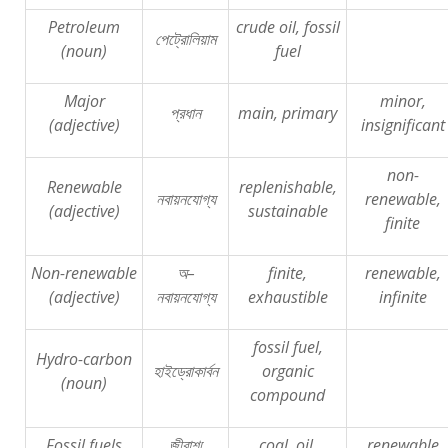
Petroleum
crude oil, fossil
পেট্রোলিয়াম
(noun)
fuel
Major
minor,
প্রধান
main, primary
(adjective)
insignificant
non-
Renewable
replenishable,
নবায়নযোগ্য
renewable,
(adjective)
sustainable
finite
Non-renewable
অ
–
finite,
renewable,
(adjective)
নবায়নযোগ্য
exhaustible
infinite
fossil fuel,
Hydro-carbon
হাইড্রোকার্বন
organic
(noun)
compound
Fossil fuels
জীবাশ্ম
coal, oil,
renewable