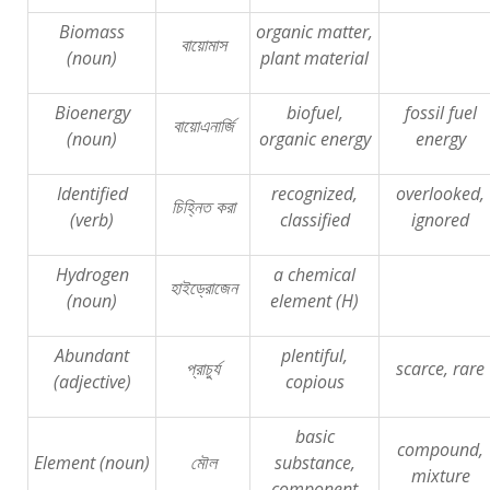
Biomass
organic matter,
বায়োমাস
(noun)
plant material
Bioenergy
biofuel,
fossil fuel
বায়োএনার্জি
(noun)
organic energy
energy
Identified
recognized,
overlooked,
চিহ্নিত
করা
(verb)
classified
ignored
Hydrogen
a chemical
হাইড্রোজেন
(noun)
element (H)
Abundant
plentiful,
প্রাচুর্য
scarce, rare
(adjective)
copious
basic
compound,
Element (noun)
মৌল
substance,
mixture
component