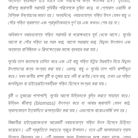
অত্যন্ত
ব্যয়বহুল
হয়ে
উঠবে
এবং
পরিবেশের
জন্য
ক্ষতিকর
হবে।
তৃতীয়ত
,
জীবাশ্ম
জ্বালানী
সরাসরি
পৃথিবীর
পরিবেশকে
দূষিত
করে
,
যা
গ্লোবাল
ওয়ার্মিং
বা
বৈশ্বিক
উষ্ণায়নের
কারণ
হয়।
অন্যদিকে
,
নবায়নযোগ্য
শক্তি
উৎস
যেমন
বায়ু
ও
সৌর
শক্তি
ক্রমাগত
এবং
প্রাকৃতিকভাবে
পূর্ণ
হয়
এবং
কখনও
শেষ
হয়
না।
অধিকাংশ
নবায়নযোগ্য
শক্তি
সরাসরি
বা
পরোক্ষভাবে
সূর্য
থেকে
আসে।
সূর্যের
আলো
বা
সৌর
শক্তি
ঘর
গরম
করা
,
আলো
সরবরাহ
করা
,
বিদ্যুৎ
উৎপাদন
এবং
অন্যান্য
বাণিজ্যিক
ও
শিল্পক্ষেত্রের
কাজে
ব্যবহার
করা
যায়।
সূর্যের
তাপ
বাতাসকে
চালিত
করে
এবং
এই
বায়ু
শক্তি
উইন্ড
টারবাইন
দিয়ে
বিদ্যুৎ
উৎপাদনের
জন্য
সংগ্রহ
করা
যায়।
এরপর
,
বায়ু
ও
সূর্যের
তাপ
পানি
বাষ্পীভূত
করে।
যখন
জলীয়
বাষ্প
বৃষ্টি
বা
তুষার
হয়ে
নদী
বা
ঝর্ণায়
নেমে
যায়
,
তখন
এর
শক্তি
জলবিদ্যুৎ
বা
হাইড্রোইলেকট্রিক
শক্তি
হিসেবে
সংগ্রহ
করা
যায়।
বৃষ্টি
ও
তুষারের
পাশাপাশি
,
সূর্যের
আলো
উদ্ভিদকে
বৃদ্ধি
করতে
সাহায্য
করে।
উদ্ভিদ
জীবাশ্ম
(biomass)
উৎপন্ন
করে
যা
আবার
জ্বালানি
যেমন
কাঠ
,
অ্যালকোহল
ইত্যাদিতে
রূপান্তরিত
করা
যায়।
এগুলোকে
বায়োএনার্জি
বলা
হয়।
বিজ্ঞানীরা
হাইড্রোজেনকে
আরেকটি
নবায়নযোগ্য
শক্তি
উৎস
হিসেবে
চিহ্নিত
করেছেন।
এটি
প্রকৃতিতে
সবচেয়ে
প্রচুর
উপাদান।
তবে
এটি
আলাদাভাবে
গ্যাস
হিসেবে
বিদ্যমান
নয়।
এটি
সবসময়
অন্য
উপাদানের
সঙ্গে
যুক্ত
থাকে
,
যেমন