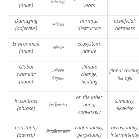
দশকসমূহ
(noun)
years
Damaging
harmful,
beneficial,
ক্ষতিকর
(adjective)
destructive
harmless
Environment
ecosystem,
পরিবেশ
(noun)
nature
Global
climate
বৈশ্বিক
global cooling
warming
change,
উষ্ণায়ন
ice age
(noun)
heating
on the other
In contrast
similarly,
বিপরীতভাবে
hand,
(phrase)
likewise
conversely
Constantly
continuously,
occasionally,
নিরবচ্ছিন্নভাবে
(adverb)
perpetually
intermittentl