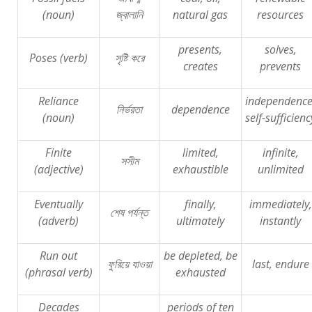
(noun)
জ্বালানি
natural gas
resources
presents,
solves,
Poses (verb)
সৃষ্টি
করে
creates
prevents
Reliance
independence
নির্ভরতা
dependence
(noun)
self-sufficienc
Finite
limited,
infinite,
সসীম
(adjective)
exhaustible
unlimited
Eventually
finally,
immediately,
শেষ
পর্যন্ত
(adverb)
ultimately
instantly
Run out
be depleted, be
ফুরিয়ে
যাওয়া
last, endure
(phrasal verb)
exhausted
Decades
periods of ten