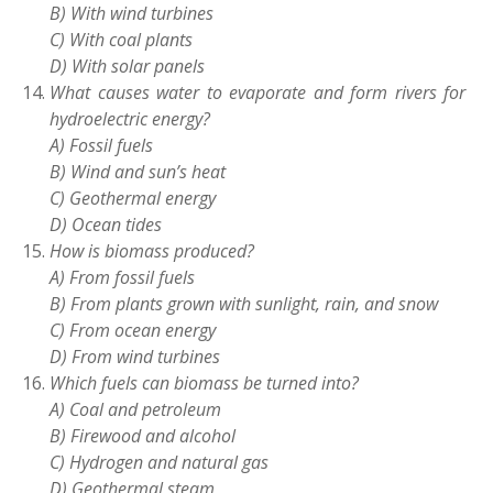
B) With wind turbines
C) With coal plants
D) With solar panels
What causes water to evaporate and form rivers for
hydroelectric energy?
A) Fossil fuels
B) Wind and sun’s heat
C) Geothermal energy
D) Ocean tides
How is biomass produced?
A) From fossil fuels
B) From plants grown with sunlight, rain, and snow
C) From ocean energy
D) From wind turbines
Which fuels can biomass be turned into?
A) Coal and petroleum
B) Firewood and alcohol
C) Hydrogen and natural gas
D) Geothermal steam