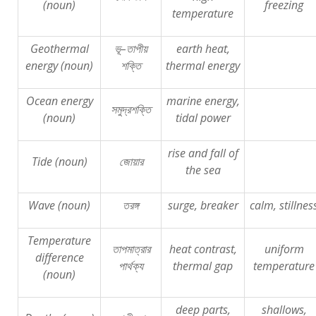
(noun)
freezing
temperature
Geothermal
ভূ
–
তাপীয়
earth heat,
energy (noun)
শক্তি
thermal energy
Ocean energy
marine energy,
সমুদ্রশক্তি
(noun)
tidal power
rise and fall of
Tide (noun)
জোয়ার
the sea
Wave (noun)
তরঙ্গ
surge, breaker
calm, stillnes
Temperature
তাপমাত্রার
heat contrast,
uniform
difference
পার্থক্য
thermal gap
temperature
(noun)
deep parts,
shallows,