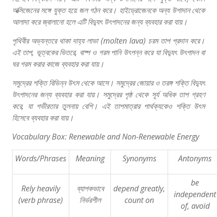
অক্সিজেনের
সঙ্গে
যুক্ত
হয়ে
জল
গঠন
করে।
হাইড্রোজেনকে
অন্য
উপাদান
থেকে
আলাদা
করে
জ্বালানো
হলে
এটি
বিদ্যুৎ
উৎপাদনের
জন্য
ব্যবহার
করা
যায়।
পৃথিবীর
অভ্যন্তরে
থাকা
দাহ্য
লাভা
(molten lava)
চরম
তাপ
প্রদান
করে।
এই
তাপ
,
ভূত্বকের
ভিতরে
,
বাষ্প
ও
গরম
পানি
উৎপন্ন
করে
যা
বিদ্যুৎ
উৎপাদন
বা
ঘর
গরম
করার
কাজে
ব্যবহার
করা
যায়।
সমুদ্রের
শক্তি
বিভিন্ন
উৎস
থেকে
আসে।
সমুদ্রের
জোয়ার
ও
তরঙ্গ
শক্তি
বিদ্যুৎ
উৎপাদনের
জন্য
ব্যবহার
করা
যায়।
সমুদ্রের
পৃষ্ঠ
থেকে
সূর্য
অধিক
তাপ
গ্রহণ
করে
,
যা
গভীরতার
তুলনায়
বেশি।
এই
তাপমাত্রার
পার্থক্যকেও
শক্তি
উৎস
হিসেবে
ব্যবহার
করা
যায়।
Vocabulary Box: Renewable and Non-Renewable Energy
Words/Phrases
Meaning
Synonyms
Antonyms
be
Rely heavily
ব্যাপকভাবে
depend greatly,
independent
(verb phrase)
নির্ভরশীল
count on
of, avoid