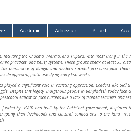
ive
Academic
Admission
Board
Acco
 including the Chakma. Marma, and Tripura, with most living in the no
onomic practices, and belief systems. These groups speak at least 35 dist
 the dominance of Bangla and modern societal pressures push them t
re disappearing, with one dying every two weeks.
s played a significant role in resisting oppression. Leaders like Sidh
ruggle. Despite this legacy, Indigenous people in Bangladesh today face 
preschool education face hurdles like a lack of trained teachers and re
, funded by USAID and built by the Pakistani government, displaced th
upting their livelihoods and cultural connections to the land. Thi
sh.
,
যার
মধ্যে
চাকমা
,
মারমা
এবং
ত্রিপুরা
অন্যতম।
এদের
বেশিরভাগই
দেশের
উত্তর
ও
দক্ষিণ
–
পূর্ব
সম