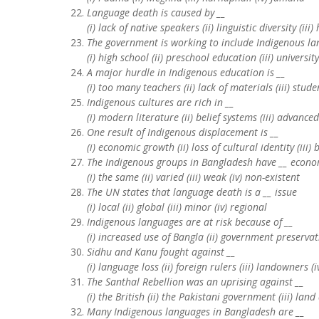
Language death is caused by __
(i) lack of native speakers (ii) linguistic diversity (i
The government is working to include Indigenous la
(i) high school (ii) preschool education (iii) universi
A major hurdle in Indigenous education is __
(i) too many teachers (ii) lack of materials (iii) stud
Indigenous cultures are rich in __
(i) modern literature (ii) belief systems (iii) advanced
One result of Indigenous displacement is __
(i) economic growth (ii) loss of cultural identity (iii)
The Indigenous groups in Bangladesh have __ econo
(i) the same (ii) varied (iii) weak (iv) non-existent
The UN states that language death is a __ issue
(i) local (ii) global (iii) minor (iv) regional
Indigenous languages are at risk because of __
(i) increased use of Bangla (ii) government preservati
Sidhu and Kanu fought against __
(i) language loss (ii) foreign rulers (iii) landowners (i
The Santhal Rebellion was an uprising against __
(i) the British (ii) the Pakistani government (iii) lan
Many Indigenous languages in Bangladesh are __