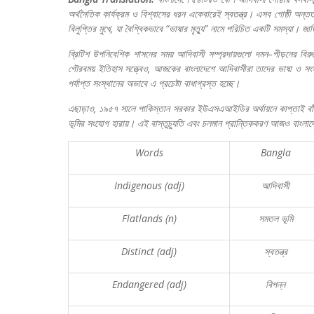
অর্থনৈতিক
কার্যক্রম
ও
বিশ্বাসের
ধরন
একেবারেই
স্বতন্ত্র।
এসব
গোষ্ঠী
অন্ত
বিলুপ্তির
মুখে
,
যা
বৈশ্বিকভাবে
“
ভাষার
মৃত্যু
”
নামে
পরিচিত
একটি
সমস্যা।
জাত
ব্রিটিশ
উপনিবেশিক
শাসনের
সময়
আদিবাসী
সম্প্রদায়গুলো
দমন
–
পীড়নের
বিরু
গৌরবময়
ইতিহাস
সত্ত্বেও
,
আজকের
বাংলাদেশে
আদিবাসীরা
তাদের
ভাষা
ও
সংস
পর্যাপ্ত
সংস্থানের
অভাবে
এ
প্রচেষ্টা
বাধাগ্রস্ত
হচ্ছে।
এছাড়াও
,
১৯৫৭
সালে
পাকিস্তান
সরকার
ইউএসএআইডির
অর্থায়নে
কাপ্তাই
বা
ভূমির
সংযোগ
হারায়।
এই
বাস্তুচ্যুতি
এবং
চলমান
প্রান্তিককরণ
আজও
বাংলাদ
Words
Bangla
Indigenous (adj)
আদিবাসী
Flatlands (n)
সমতল
ভূমি
Distinct (adj)
স্বতন্ত্র
Endangered (adj)
বিপন্ন