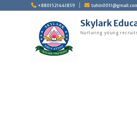
+8801521441859
tuhin0011@gmail.co
Skylark Educ
Nurturing young recruit