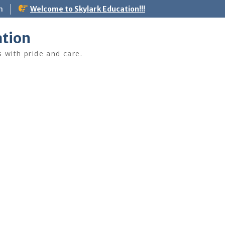
m
Welcome to Skylark Education!!!
ation
s with pride and care.