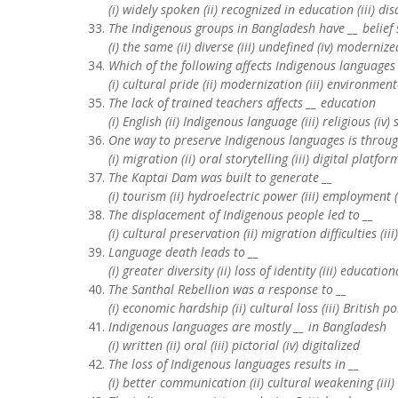
(i) widely spoken (ii) recognized in education (iii) d
The Indigenous groups in Bangladesh have __ belief
(i) the same (ii) diverse (iii) undefined (iv) modernize
Which of the following affects Indigenous languages
(i) cultural pride (ii) modernization (iii) environmen
The lack of trained teachers affects __ education
(i) English (ii) Indigenous language (iii) religious (iv) 
One way to preserve Indigenous languages is throug
(i) migration (ii) oral storytelling (iii) digital platf
The Kaptai Dam was built to generate __
(i) tourism (ii) hydroelectric power (iii) employment 
The displacement of Indigenous people led to __
(i) cultural preservation (ii) migration difficulties (i
Language death leads to __
(i) greater diversity (ii) loss of identity (iii) educat
The Santhal Rebellion was a response to __
(i) economic hardship (ii) cultural loss (iii) British po
Indigenous languages are mostly __ in Bangladesh
(i) written (ii) oral (iii) pictorial (iv) digitalized
The loss of Indigenous languages results in __
(i) better communication (ii) cultural weakening (iii)