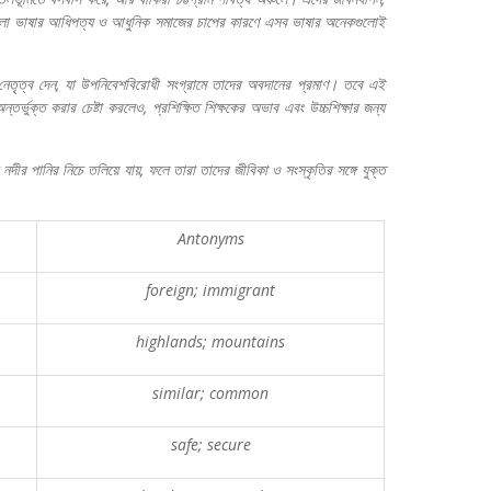
লা
ভাষার
আধিপত্য
ও
আধুনিক
সমাজের
চাপের
কারণে
এসব
ভাষার
অনেকগুলোই
নেতৃত্ব
দেন
,
যা
উপনিবেশবিরোধী
সংগ্রামে
তাদের
অবদানের
প্রমাণ।
তবে
এই
ন্তর্ভুক্ত
করার
চেষ্টা
করলেও
,
প্রশিক্ষিত
শিক্ষকের
অভাব
এবং
উচ্চশিক্ষার
জন্য
নদীর
পানির
নিচে
তলিয়ে
যায়
,
ফলে
তারা
তাদের
জীবিকা
ও
সংস্কৃতির
সঙ্গে
যুক্ত
Antonyms
foreign; immigrant
highlands; mountains
similar; common
safe; secure