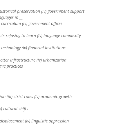
ii) historical preservation (iv) government support
nguages in __
ty curriculum (iv) government offices
ents refusing to learn (iv) language complexity
 technology (iv) financial institutions
 better infrastructure (iv) urbanization
mic practices
on (iii) strict rules (iv) academic growth
v) cultural shifts
d displacement (iv) linguistic oppression