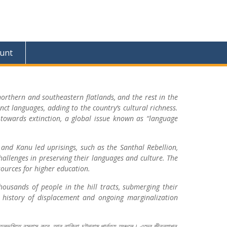
unt
rthern and southeastern flatlands, and the rest in the
inct languages, adding to the country’s cultural richness.
owards extinction, a global issue known as “language
u and Kanu led uprisings, such as the Santhal Rebellion,
challenges in preserving their languages and culture. The
sources for higher education.
ousands of people in the hill tracts, submerging their
s history of displacement and ongoing marginalization
তলভূমিতে
বসবাস
করে
,
আর
বাকিরা
চট্টগ্রাম
পার্বত্য
অঞ্চলে।
এদের
জীবনযাপন
,