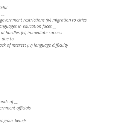
ceful
 __
i) government restrictions (iv) migration to cities
anguages in education faces __
veral hurdles (iv) immediate success
t due to __
ack of interest (iv) language difficulty
ands of __
vernment officials
religious beliefs