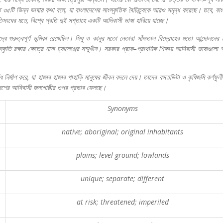
ত
৩৫টি
ভিন্ন
ভাষায়
কথা
বলে
,
যা
বাংলাদেশের
সাংস্কৃতিক
বৈচিত্র্যকে
আরও
সমৃদ্ধ
করেছে।
তবে
,
বাং
িসংঘের
মতে
,
বিশ্বে
প্রতি
দুই
সপ্তাহে
একটি
আদিবাসী
ভাষা
হারিয়ে
যাচ্ছে।
দ্ধে
গুরুত্বপূর্ণ
ভূমিকা
রেখেছিল।
সিধু
ও
কানুর
মতো
নেতারা
সাঁওতাল
বিদ্রোহের
মতো
আন্দোলনের
্কৃতি
রক্ষার
ক্ষেত্রে
নানা
চ্যালেঞ্জের
সম্মুখীন।
সরকার
প্রাক
–
প্রাথমিক
শিক্ষায়
আদিবাসী
ভাষাগুলো
অ
ঁধ
নির্মাণ
করে
,
যা
হাজার
হাজার
পাহাড়ি
মানুষের
জীবন
বদলে
দেয়।
তাদের
বসতভিটা
ও
কৃষিজমি
কর্ণফুলী
েশের
আদিবাসী
জনগোষ্ঠীর
ওপর
প্রভাব
ফেলছে।
Synonyms
native; aboriginal; original inhabitants
plains; level ground; lowlands
unique; separate; different
at risk; threatened; imperiled