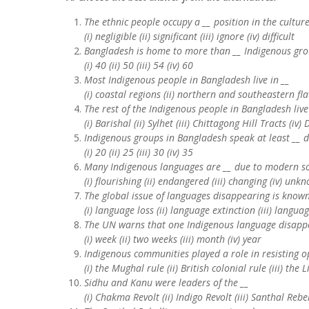
The ethnic people occupy a __ position in the cultur
(i) negligible (ii) significant (iii) ignore (iv) difficult
Bangladesh is home to more than __ Indigenous gr
(i) 40 (ii) 50 (iii) 54 (iv) 60
Most Indigenous people in Bangladesh live in __
(i) coastal regions (ii) northern and southeastern flat
The rest of the Indigenous people in Bangladesh live
(i) Barishal (ii) Sylhet (iii) Chittagong Hill Tracts (iv)
Indigenous groups in Bangladesh speak at least __ d
(i) 20 (ii) 25 (iii) 30 (iv) 35
Many Indigenous languages are __ due to modern so
(i) flourishing (ii) endangered (iii) changing (iv) unk
The global issue of languages disappearing is known
(i) language loss (ii) language extinction (iii) lang
The UN warns that one Indigenous language disappe
(i) week (ii) two weeks (iii) month (iv) year
Indigenous communities played a role in resisting o
(i) the Mughal rule (ii) British colonial rule (iii) th
Sidhu and Kanu were leaders of the __
(i) Chakma Revolt (ii) Indigo Revolt (iii) Santhal Rebe