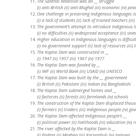
The Santhal Rebellion was an __ struggle
(i) anti-British (ii) anti-Mughal (iii) economic (iv) pea
One challenge in preserving Indigenous languages is
(i) a lack of students (ii) lack of trained teachers (ii
The government’s attempt to introduce Indigenous l
(i) no difficulties (ii) widespread acceptance (iii) se
Higher education in Indigenous languages is difficul
(i) no government support (ii) lack of resources (iii) l
The Kaptai Dam was constructed in __
(i) 1947 (ii) 1957 (iii) 1967 (iv) 1977
The Kaptai Dam was funded by __
(i) IMF (ii) World Bank (iii) USAID (iv) UNESCO
The Kaptai Dam was built by the __ government
(i) British (ii) Pakistani (iii) Indian (iv) Bangladeshi
The Kaptai Dam submerged homes and __
(i) factories (ii) forests (iii) farmlands (iv) schools
The construction of the Kaptai Dam displaced thous
(i) farmers (ii) traders (iii) Indigenous people (iv) go
The Kaptai Dam affected Indigenous people’s __
(i) political power (ii) livelihoods (iii) education (iv) 
The river affected by the Kaptai Dam is __
(i) Padma (ii) Meghna (iii) Karnaphuli (iv) Jamuna