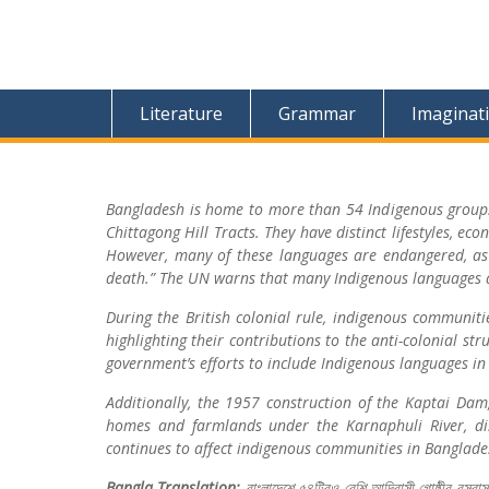
Literature
Grammar
Imaginat
Bangladesh is home to more than 54 Indigenous groups,
Chittagong Hill Tracts. They have distinct lifestyles, ec
However, many of these languages are endangered, as
death.” The UN warns that many Indigenous languages a
During the British colonial rule, indigenous communitie
highlighting their contributions to the anti-colonial st
government’s efforts to include Indigenous languages in 
Additionally, the 1957 construction of the Kaptai Dam
homes and farmlands under the Karnaphuli River, disr
continues to affect indigenous communities in Banglade
Bangla Translation:
বাংলাদেশে
৫৪টিরও
বেশি
আদিবাসী
গোষ্ঠীর
বসবাস