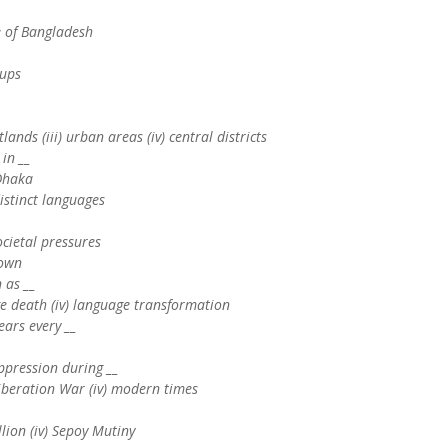
e of Bangladesh
oups
lands (iii) urban areas (iv) central districts
 in __
 Dhaka
istinct languages
cietal pressures
nown
 as __
uage death (iv) language transformation
ars every __
ppression during __
e Liberation War (iv) modern times
llion (iv) Sepoy Mutiny