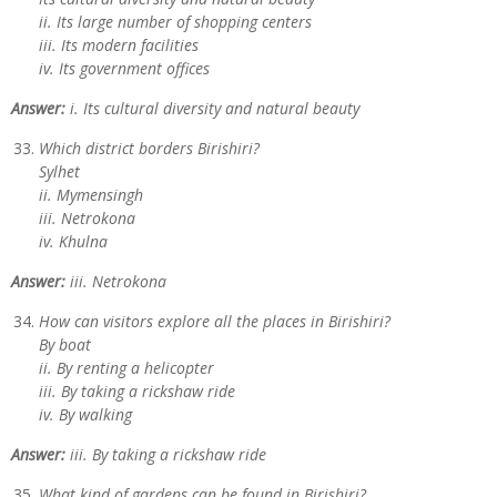
ii. Its large number of shopping centers
iii. Its modern facilities
iv. Its government offices
Answer:
i. Its cultural diversity and natural beauty
Which district borders Birishiri?
Sylhet
ii. Mymensingh
iii. Netrokona
iv. Khulna
Answer:
iii. Netrokona
How can visitors explore all the places in Birishiri?
By boat
ii. By renting a helicopter
iii. By taking a rickshaw ride
iv. By walking
Answer:
iii. By taking a rickshaw ride
What kind of gardens can be found in Birishiri?