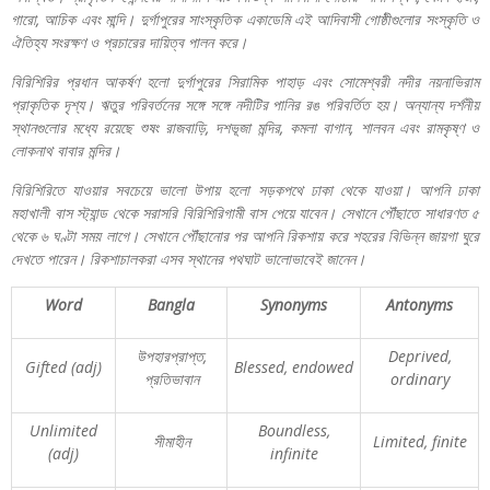
গারো
,
আচিক
এবং
মান্দি।
দুর্গাপুরের
সাংস্কৃতিক
একাডেমি
এই
আদিবাসী
গোষ্ঠীগুলোর
সংস্কৃতি
ও
ঐতিহ্য
সংরক্ষণ
ও
প্রচারের
দায়িত্ব
পালন
করে।
বিরিশিরির
প্রধান
আকর্ষণ
হলো
দুর্গাপুরের
সিরামিক
পাহাড়
এবং
সোমেশ্বরী
নদীর
নয়নাভিরাম
প্রাকৃতিক
দৃশ্য।
ঋতুর
পরিবর্তনের
সঙ্গে
সঙ্গে
নদীটির
পানির
রঙ
পরিবর্তিত
হয়।
অন্যান্য
দর্শনীয়
স্থানগুলোর
মধ্যে
রয়েছে
শুষং
রাজবাড়ি
,
দশভূজা
মন্দির
,
কমলা
বাগান
,
শালবন
এবং
রামকৃষ্ণ
ও
লোকনাথ
বাবার
মন্দির।
বিরিশিরিতে
যাওয়ার
সবচেয়ে
ভালো
উপায়
হলো
সড়কপথে
ঢাকা
থেকে
যাওয়া।
আপনি
ঢাকা
মহাখালী
বাস
স্ট্যান্ড
থেকে
সরাসরি
বিরিশিরিগামী
বাস
পেয়ে
যাবেন।
সেখানে
পৌঁছাতে
সাধারণত
৫
থেকে
৬
ঘণ্টা
সময়
লাগে।
সেখানে
পৌঁছানোর
পর
আপনি
রিকশায়
করে
শহরের
বিভিন্ন
জায়গা
ঘুরে
দেখতে
পারেন।
রিকশাচালকরা
এসব
স্থানের
পথঘাট
ভালোভাবেই
জানেন।
Word
Bangla
Synonyms
Antonyms
উপহারপ্রাপ্ত
,
Deprived,
Gifted (adj)
Blessed, endowed
প্রতিভাবান
ordinary
Unlimited
Boundless,
সীমাহীন
Limited, finite
(adj)
infinite