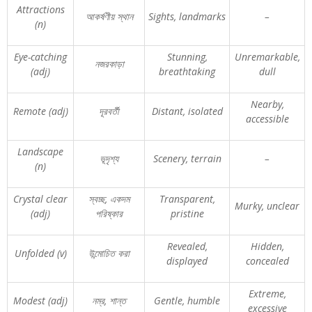
Attractions
আকর্ষণীয়
স্থান
Sights, landmarks
–
(n)
Eye-catching
Stunning,
Unremarkable,
নজরকাড়া
(adj)
breathtaking
dull
Nearby,
Remote (adj)
দূরবর্তী
Distant, isolated
accessible
Landscape
ভূদৃশ্য
Scenery, terrain
–
(n)
Crystal clear
স্বচ্ছ
,
একদম
Transparent,
Murky, unclear
(adj)
পরিষ্কার
pristine
Revealed,
Hidden,
Unfolded (v)
উন্মোচিত
করা
displayed
concealed
Extreme,
Modest (adj)
নম্র
,
শান্ত
Gentle, humble
excessive