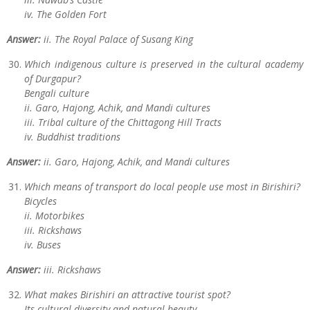
iv. The Golden Fort
Answer:
ii. The Royal Palace of Susang King
Which indigenous culture is preserved in the cultural academy
of Durgapur?
Bengali culture
ii. Garo, Hajong, Achik, and Mandi cultures
iii. Tribal culture of the Chittagong Hill Tracts
iv. Buddhist traditions
Answer:
ii. Garo, Hajong, Achik, and Mandi cultures
Which means of transport do local people use most in Birishiri?
Bicycles
ii. Motorbikes
iii. Rickshaws
iv. Buses
Answer:
iii. Rickshaws
What makes Birishiri an attractive tourist spot?
Its cultural diversity and natural beauty