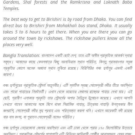
Gardens, Shal forests and the Ramkrisna and Loknath Baba
Temples.
The best way to get to Birishiri is by road from Dhaka. You can find
direct bus to Birishiri from Mohakhali bus stand, Dhaka. It usually
takes 5 to 6 hours to get there. When you are there you can go
around the town by rickshaws. The rickshaw pullers know all the
places very well.
Bangla Translation:
বাংলাদেশ
একটি
ছোট
দেশ
,
তবে
এটি
অসীম
প্রাকৃতিক
আকর্ষণ
দ্বারা
সমৃদ্ধ।
আমাদের
কাছে
কেবলমাত্র
কিছু
নয়নাভিরাম
স্থান
পরিচিত
,
কিন্তু
গ্রামবাংলার
সবুজ
প্রকৃতির
কোলে
অনেক
অজানা
স্থান
লুকিয়ে
রয়েছে।
বিরিশিরির
শুষং
দুর্গাপুর
এমনই
একটি
জায়গা।
শুষং
দুর্গাপুরের
প্রাকৃতিক
সৌন্দর্য
অতুলনীয়।
এটি
স্ফটিক
স্বচ্ছ
সোমেশ্বরী
নদীর
তীরে
অবস্থিত
এবং
গারো
পাহাড়ের
নিকটবর্তী।
এখান
থেকে
ভারতের
মেঘালয়
রাজ্যের
পাহাড়
দেখা
যায়।
এই
ছোট
,
গ্রামীণ
এলাকায়
প্রকৃতি
তার
সৌন্দর্যের
অপার
বৈচিত্র্য
উন্মোচন
করেছে।
এখানে
আপনি
দেখতে
পাবেন
আকাশের
সঙ্গে
মিশে
থাকা
সিরামিক
পাহাড়
,
চিত্রময়
পাহাড়ি
উপত্যকার
নীল
জলরাশি
,
সোমেশ্বরী
নদীর
মৃদু
প্রবাহ
এবং
পরিত্যক্ত
কয়লা
খনি।
এখানে
আরেকটি
নদী
রয়েছে
যার
নাম
কংসা
,
যা
পুরাতন
সোমেশ্বরী
নামেও
পরিচিত।
শুষং
দুর্গাপুর
নেত্রকোনা
জেলায়
অবস্থিত
এবং
এটি
ঢাকা
থেকে
প্রায়
১৭০
কিলোমিটার
উত্তরে
অবস্থিত।
প্রাকৃতিক
সৌন্দর্যের
পাশাপাশি
এটি
বিভিন্ন
আদিবাসী
গোষ্ঠীর
আবাসস্থল
,
যেমন
হাজং
,