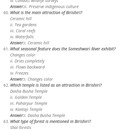
iv. Conduct wildlife surveys
Answer:
ii. Preserve indigenous culture
What is the main attraction of Birishiri?
Ceramic hill
ii. Tea gardens
iii. Coral reefs
iv. Waterfalls
Answer:
i. Ceramic hill
What seasonal feature does the Someshwari River exhibit?
Changes color
ii. Dries completely
iii. Flows backward
iv. Freezes
Answer:
i. Changes color
Which temple is listed as an attraction in Birishiri?
Dasha Busha Temple
ii. Golden Temple
iii. Paharpur Temple
iv. Kantaji Temple
Answer:
i. Dasha Busha Temple
What type of forest is mentioned in Birishiri?
Shal forests