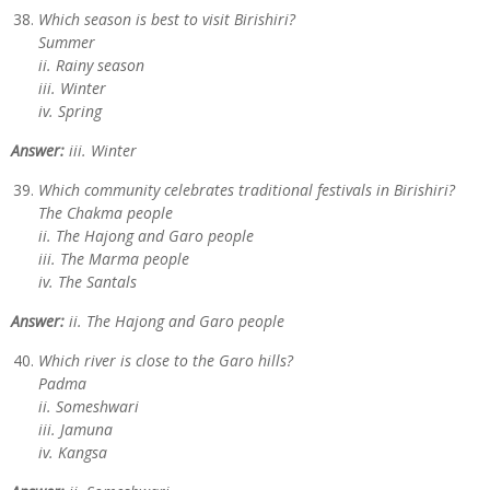
Which season is best to visit Birishiri?
Summer
ii. Rainy season
iii. Winter
iv. Spring
Answer:
iii. Winter
Which community celebrates traditional festivals in Birishiri?
The Chakma people
ii. The Hajong and Garo people
iii. The Marma people
iv. The Santals
Answer:
ii. The Hajong and Garo people
Which river is close to the Garo hills?
Padma
ii. Someshwari
iii. Jamuna
iv. Kangsa