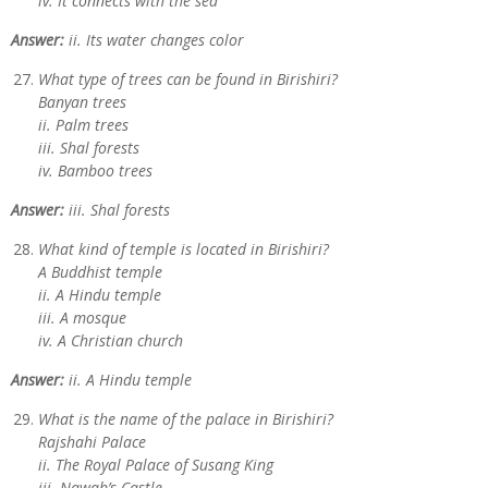
iv. It connects with the sea
Answer:
ii. Its water changes color
What type of trees can be found in Birishiri?
Banyan trees
ii. Palm trees
iii. Shal forests
iv. Bamboo trees
Answer:
iii. Shal forests
What kind of temple is located in Birishiri?
A Buddhist temple
ii. A Hindu temple
iii. A mosque
iv. A Christian church
Answer:
ii. A Hindu temple
What is the name of the palace in Birishiri?
Rajshahi Palace
ii. The Royal Palace of Susang King
iii. Nawab’s Castle