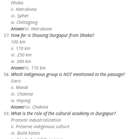
Dhaka
ii. Netrokona
iii. Sylhet
iv. Chittagong
Answer:
ii. Netrokona
How far is Shusong Durgapur from Dhaka?
100 km
ii. 170 km
iii. 250 km
iv. 300 km
Answer:
ii. 170 km
Which indigenous group is NOT mentioned in the passage?
Garo
ii. Mandi
iii. Chakma
iv. Hajong
Answer:
iii. Chakma
What is the role of the cultural academy in Durgapur?
Promote industrialization
ii. Preserve indigenous culture
iii. Build hotels