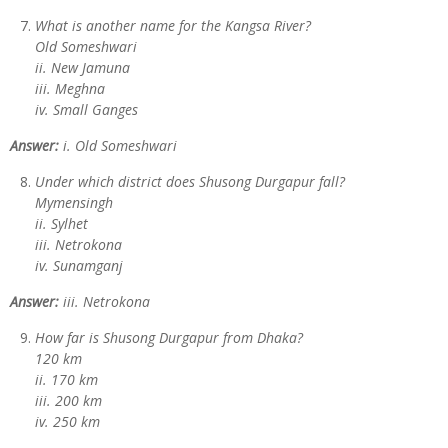
What is another name for the Kangsa River?
Old Someshwari
ii. New Jamuna
iii. Meghna
iv. Small Ganges
Answer:
i. Old Someshwari
Under which district does Shusong Durgapur fall?
Mymensingh
ii. Sylhet
iii. Netrokona
iv. Sunamganj
Answer:
iii. Netrokona
How far is Shusong Durgapur from Dhaka?
120 km
ii. 170 km
iii. 200 km
iv. 250 km