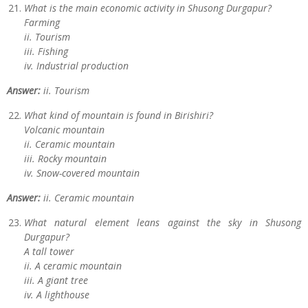
What is the main economic activity in Shusong Durgapur?
Farming
ii. Tourism
iii. Fishing
iv. Industrial production
Answer:
ii. Tourism
What kind of mountain is found in Birishiri?
Volcanic mountain
ii. Ceramic mountain
iii. Rocky mountain
iv. Snow-covered mountain
Answer:
ii. Ceramic mountain
What natural element leans against the sky in Shusong
Durgapur?
A tall tower
ii. A ceramic mountain
iii. A giant tree
iv. A lighthouse