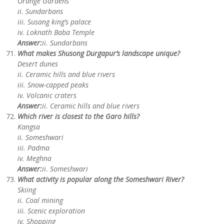
Orange Gardens
ii. Sundarbans
iii. Susang king’s palace
iv. Loknath Baba Temple
Answer:
ii. Sundarbans
What makes Shusong Durgapur’s landscape unique?
Desert dunes
ii. Ceramic hills and blue rivers
iii. Snow-capped peaks
iv. Volcanic craters
Answer:
ii. Ceramic hills and blue rivers
Which river is closest to the Garo hills?
Kangsa
ii. Someshwari
iii. Padma
iv. Meghna
Answer:
ii. Someshwari
What activity is popular along the Someshwari River?
Skiing
ii. Coal mining
iii. Scenic exploration
iv. Shopping