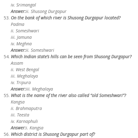
iv. Srimangal
Answer:
ii. Shusong Durgapur
On the bank of which river is Shusong Durgapur located?
Padma
ii. Someshwari
iii. Jamuna
iv. Meghna
Answer:
ii. Someshwari
Which Indian state’s hills can be seen from Shusong Durgapur?
Assam
ii. West Bengal
iii. Meghalaya
iv. Tripura
Answer:
iii. Meghalaya
What is the name of the river also called “old Someshwari”?
Kangsa
ii. Brahmaputra
iii. Teesta
iv. Karnaphuli
Answer:
i. Kangsa
Which district is Shusong Durgapur part of?