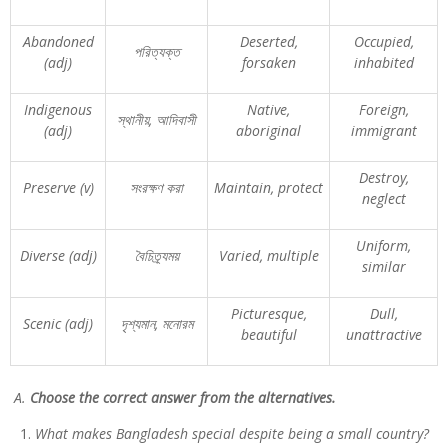
Abandoned
Deserted,
Occupied,
পরিত্যক্ত
(adj)
forsaken
inhabited
Indigenous
Native,
Foreign,
স্থানীয়
,
আদিবাসী
(adj)
aboriginal
immigrant
Destroy,
Preserve (v)
সংরক্ষণ
করা
Maintain, protect
neglect
Uniform,
Diverse (adj)
বৈচিত্র্যময়
Varied, multiple
similar
Picturesque,
Dull,
Scenic (adj)
দৃশ্যমান
,
মনোরম
beautiful
unattractive
A.
Choose the correct answer from the alternatives.
What makes Bangladesh special despite being a small country?